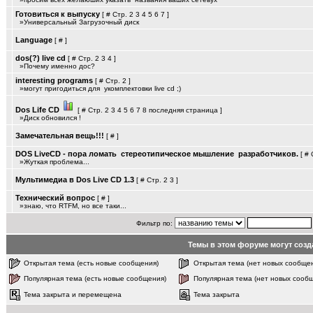
Готовиться к выпуску
[
#
Стр.
2
3
4
5
6
7
]
»Универсальный Загрузочный диск
Language
[
#
]
dos(?) live cd
[
#
Стр.
2
3
4
]
»Почему именно дос?
interesting programs
[
#
Стр.
2
]
»могут пригодиться для ­ укомплектовки live cd ;)
Dos Life CD
[
#
Стр.
2
3
4
5
6
7
8
последняя страница
]
»Диск обновился !
Замечательная вещь!!!
[
#
]
DOS LiveCD - пора ломать ­ стереотипическое мышление ­ разработчиков.
[
#
»Жуткая проблема...
Мультимедиа в Dos Live CD 1.3
[
#
Стр.
2
3
]
Технический вопрос
[
#
]
»знаю, что RTFM, но все таки...
Фильтр по:
Темы в этом форуме могут соз
Открытая тема (есть новые сообщения)
Открытая тема (нет новых сообще
Популярная тема (есть новые сообщения)
Популярная тема (нет новых сооб
Тема закрыта и перемещена
Тема закрыта