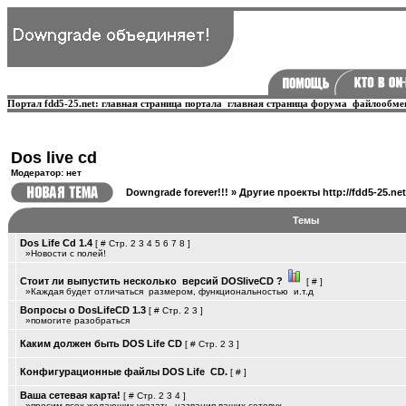
Портал fdd5-25.net:
главная страница портала
главная страница форума
файлообме
Dos live cd
Модератор: нет
Downgrade forever!!!
»
Другие проекты http://fdd5-25.net
Темы
Dos Life Cd 1.4
[
#
Стр.
2
3
4
5
6
7
8
]
»Новости с полей!
Стоит ли выпустить несколько ­ версий DOSliveCD ?
[
#
]
»Каждая будет отличаться ­ размером, функциональностью ­ и.т.д
Вопросы о DosLifeCD 1.3
[
#
Стр.
2
3
]
»помогите разобраться
Каким должен быть DOS Life CD
[
#
Стр.
2
3
]
Конфигурационные файлы DOS Life ­ CD.
[
#
]
Ваша сетевая карта!
[
#
Стр.
2
3
4
]
»просим всех желаюших указать ­ названия ваших сетевух