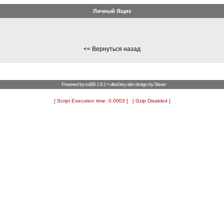
Личный Ящик
<< Вернуться назад
Powered by
exBB
1.9.1 • ultraGrey skin design by
Slaver
[ Script Execution time: 0.0003 ] [ Gzip Disabled ]