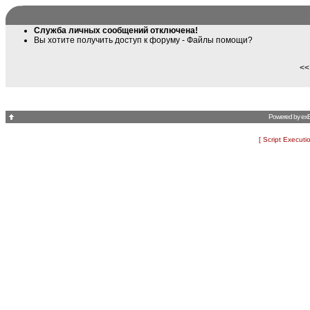
Служба личных сообщений отключена!
Вы хотите получить доступ к форуму
- Файлы помощи
?
<<
Powered by
ex
[ Script Executi