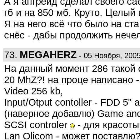
А я апгрейд сделал своего саб
гб и на 850 мб. Круто. Целы
Я на него всё что было на ст
снёс - дабы продолжить нечел
MEGAHERZ
73.
- 05 Ноября, 2005
На данный момент 286 такой 
20 MhZ?! на проце написано -
Video 256 kb,
Input/Otput contoller - FDD 5"
(наверное добавлю) Game an
SCSI controler
- для красоты
Lan Olicom - может поставлю