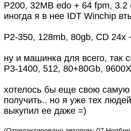
P200, 32MB edo + 64 fpm, 3.2 
иногда я в нее IDT Winchip в
P2-350, 128mb, 80gb, CD 24x 
ну и машинка для всего, так 
P3-1400, 512, 80+80Gb, 960
хотелось бы еще свою самую 
получить.. но я уже тех люде
выкупил ее даже =)
(Отредактировано автором: 07 Ноября, 