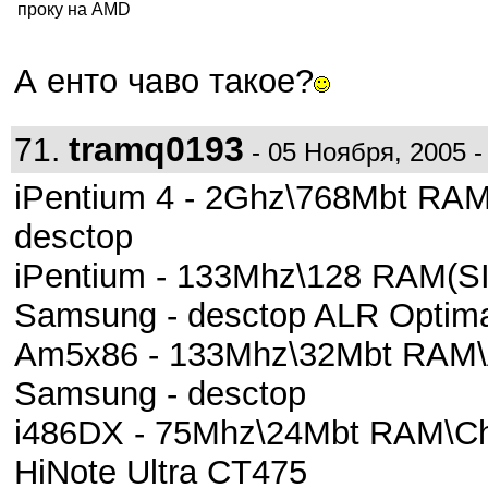
проку на AMD
А енто чаво такое?
tramq0193
71.
- 05 Ноября, 2005 -
iPentium 4 - 2Ghz\768Mbt RA
desctop
iPentium - 133Mhz\128 RAM(S
Samsung - desctop ALR Optim
Am5x86 - 133Mhz\32Mbt RAM\At
Samsung - desctop
i486DX - 75Mhz\24Mbt RAM\Ch
HiNote Ultra CT475