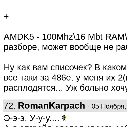
+
AMDK5 - 100Mhz\16 Mbt RAM\S
разборе, может вообще не раб
Ну как вам списочек? В каком
все таки за 486е, у меня их 2
расплодятся... Уж больно хочу
RomanKarpach
72.
- 05 Ноября,
Э-э-э. У-у-у....