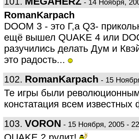
MEGAHERZ
101.
- 14 Ноября, 200
RomanKarpach
DOOM 3 - это Г,а Q3- приколь
ещё вышел QUAKE 4 или DOOM
разучились делать Дум и Квэ
это радость...
RomanKarpach
102.
- 15 Ноября
Те игры были революционными
констатация всем известных 
VORON
103.
- 15 Ноября, 2005 - 22
QUAKE 2 рулит!