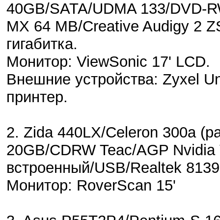
40GB/SATA/UDMA 133/DVD-RW 
MX 64 MB/Creative Audigy 2 Z
гигабитка.
Монитор: ViewSonic 17' LCD.
Внешние устройства: Zyxel U
принтер.
2. Zida 440LX/Celeron 300a (р
20GB/CDRW Teac/AGP Nvidia 
встроенный/USB/Realtek 8139
Монитор: RoverScan 15'