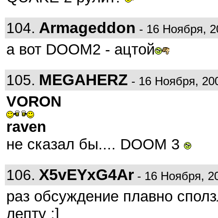
Armageddon
104.
- 16 Ноября, 2
а вот DOOM2 - ацтой
MEGAHERZ
105.
- 16 Ноября, 200
VORON
raven
не сказал бы.... DOOM 3
X5vEYxG4Ar
106.
- 16 Ноября, 20
раз обсуждение плавно сползл
лепту :]