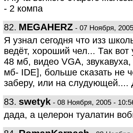
- 2 компа
MEGAHERZ
82.
- 07 Ноября, 2005
Я узнал сегодня что изз шко
ведёт, хороший чел... Так вот 
48 мб, видео VGA, звукавуха, 
мб- IDE], больше сказать не ч
заберу, или на слудующей....
swetyk
83.
- 08 Ноября, 2005 - 10:5
дада, а целерон туалатин воб