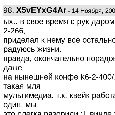
X5vEYxG4Ar
98.
- 14 Ноября, 200
ых.. в свое время с рук даром
2-266,
приделал к нему все остально
радуюсь жизни.
правда, окончательно порадов
даже
на нынешней конфе k6-2-400/12
такая мля
мультимедиа. т.к. квейк работ
один, мы
это слегка разорили :]. винде