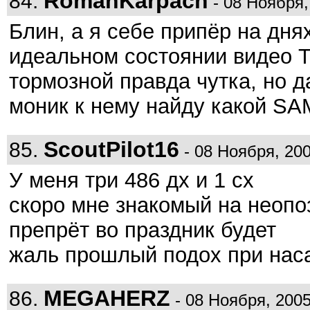
RomanKarpach
84.
- 08 Ноября,
Блин, а я себе припёр на дн
идеальном состоянии видео Тр
тормозной правда чутка, но д
моник к нему найду какой 
ScoutPilot16
85.
- 08 Ноября, 200
У меня три 486 дх и 1 сх
скоро мне знакомый на неопо
препрёт во праздник будет
жаль прошлый подох при наса
MEGAHERZ
86.
- 08 Ноября, 2005