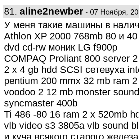
aline2newber
81.
- 07 Ноября, 20
У меня такие машины в налич
Athlon XP 2000 768mb 80 и 40 
dvd cd-rw моник LG f900p
COMPAQ Proliant 800 server 2
2 x 4 gb hdd SCSI сетевуха int
pentium 200 mmx 32 mb ram 2 
voodoo 2 12 mb monster soun
syncmaster 400b
Ti 486 -80 16 ram 2 x 520mb hd
vlb video s3 3805a vlb sound b
и куча всякого старого желез