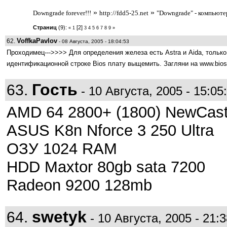
»
»
Downgrade forever!!!
http://fdd5-25.net
"Downgrade" - компьют
Страниц
(9):
[2]
«
1
3
4
5
6
7
8
9
»
VoffkaPavlov
62.
- 08 Августа, 2005 - 18:04:53
Проходимец--->>>> Для определения железа есть Astra и Aida, только
идентификационной строке Bios плату выщемить. Загляни на www.bios.
Гость
63.
- 10 Августа, 2005 - 15:05
AMD 64 2800+ (1800) NewCast
ASUS K8n Nforce 3 250 Ultra
ОЗУ 1024 RAM
HDD Maxtor 80gb sata 7200
Radeon 9200 128mb
swetyk
64.
- 10 Августа, 2005 - 21:3