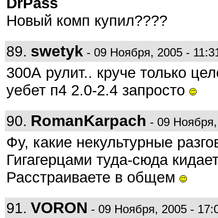
DrPass
Новый комп купил????
swetyk
89.
- 09 Ноября, 2005 - 11:3
300А рулит.. круче только цел
уебет п4 2.0-2.4 запросто
RomanKarpach
90.
- 09 Ноября,
Фу, какие некультурные разго
Гигагерцами туда-сюда кида
Расстраиваете в общем
VORON
91.
- 09 Ноября, 2005 - 17: