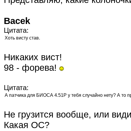
Bacek
Цитата:
Хоть висту став.
Никаких вист!
98 - форева!
Цитата:
А патчика для БИОСА 4.51P у тебя случайно нету? А то п
Не грузится вообще, или вид
Какая ОС?