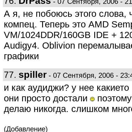
DrPass
76.
- 07 Сентября, 2006 - 21
А я, не побоюсь этого слова,
компец. Теперь это AMD Sem
VM/1024DDR/160GB IDE + 1
Audigy4. Oblivion перемалыв
графики
spiller
77.
- 07 Сентября, 2006 - 23:
и как аудиджи? у нее какиет
они просто достали
поэтому
делаю никогда. слишком мног
(Добавление)