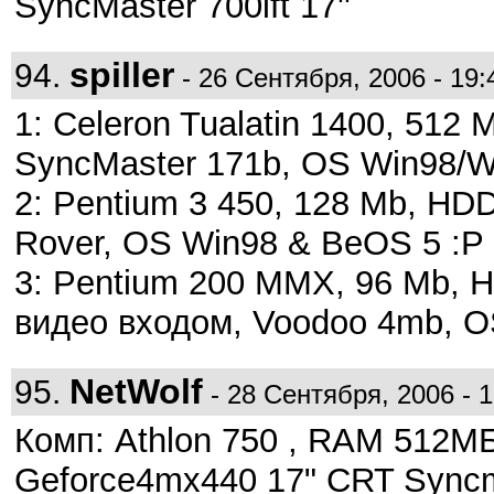
SyncMaster 700ift 17''
spiller
94.
- 26 Сентября, 2006 - 19:
1: Celeron Tualatin 1400, 512
SyncMaster 171b, OS Win98/
2: Pentium 3 450, 128 Mb, H
Rover, OS Win98 & BeOS 5 :P
3: Pentium 200 MMX, 96 Mb, H
видео входом, Voodoo 4mb, 
NetWolf
95.
- 28 Сентября, 2006 - 1
Комп: Athlon 750 , RAM 512
Geforce4mx440 17" CRT Syncm