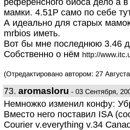
референсного биоса дело а в
мамки. 4.51P само по себе ту
А идеально для старых мамо
mrbios иметь.
Вот бы мне последнюю 3.46 дл
Собственно о нём
http://www.itc
(Отредактировано автором: 27 Августа,
aromasloru
73.
- 03 Сентября, 200
Немножко изменил конфу: Уб
Вместо него поставил ISA (со
Courier v.everything v.34 Can