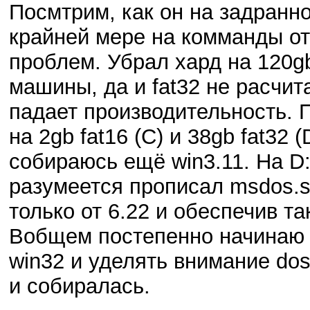
Посмтрим, как он на задранно
крайней мере на комманды от
проблем. Убрал хард на 120g
машины, да и fat32 не расчит
падает производительность. П
на 2gb fat16 (C) и 38gb fat32 
собираюсь ещё win3.11. На D:
разумеется прописал msdos.sys
только от 6.22 и обеспечив т
Вобщем постепенно начинаю 
win32 и уделять внимание do
и собиралась.