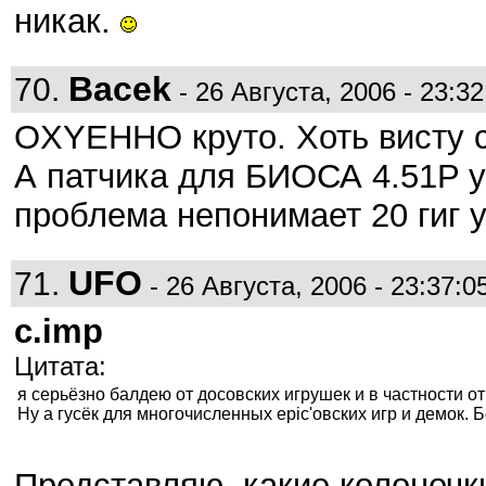
никак.
Bacek
70.
- 26 Августа, 2006 - 23:32
OXYEHHO круто. Хоть висту с
А патчика для БИОСА 4.51P у
проблема непонимает 20 гиг у
UFO
71.
- 26 Августа, 2006 - 23:37:0
c.imp
Цитата:
я серьёзно балдею от досовских игрушек и в частности о
Ну а гусёк для многочисленных epic'овских игр и демок. Б
Представляю, какие колоночк