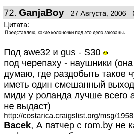
GanjaBoy
72.
- 27 Августа, 2006 - 
Цитата:
Представляю, какие колоночки под это дело заюзаны.
Под awe32 и gus - S30
под черепаху - наушники (он
думаю, где раздобыть такое чу
иметь один смешанный выход 
миди у роланда лучше всего а
не выдаст)
http://costarica.craigslist.org/msg/19
Bacek
, А патчер с rom.by не 