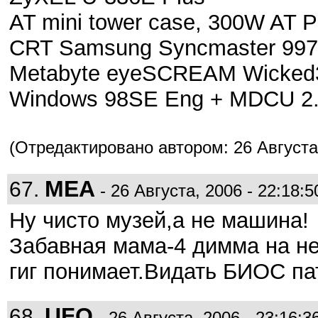
AT mini tower case, 300W AT 
CRT Samsung Syncmaster 99
Metabyte eyeSCREAM Wicked3
Windows 98SE Eng + MDCU 2
(Отредактировано автором: 26 Августа,
MEA
67.
- 26 Августа, 2006 - 22:18:5
Ну чисто музей,а не машина!
Забавная мама-4 димма на не
гиг понимает.Видать БИОС п
UFO
68.
- 26 Августа, 2006 - 23:16:3