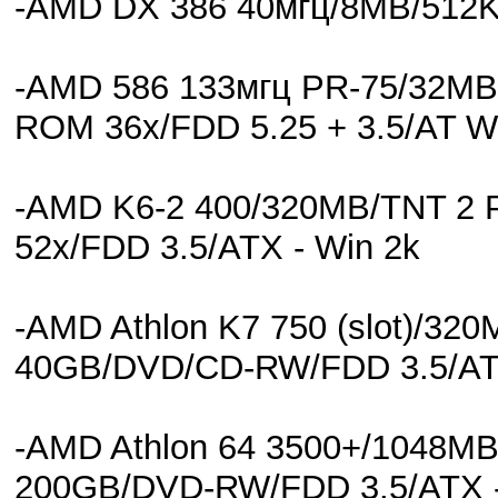
-AMD DX 386 40мгц/8MB/512K
-AMD 586 133мгц PR-75/32MB
ROM 36x/FDD 5.25 + 3.5/AT W
-AMD K6-2 400/320MB/TNT 2
52x/FDD 3.5/ATX - Win 2k
-AMD Athlon K7 750 (slot)/32
40GB/DVD/CD-RW/FDD 3.5/AT
-AMD Athlon 64 3500+/1048M
200GB/DVD-RW/FDD 3.5/ATX 