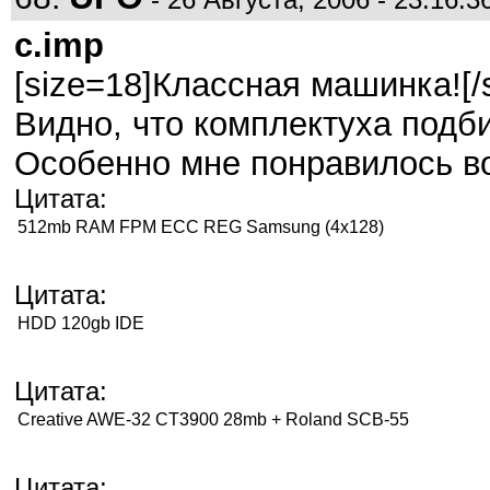
c.imp
[size=18]Классная машинка![/
Видно, что комплектуха подб
Особенно мне понравилось во
Цитата:
512mb RAM FPM ECC REG Samsung (4x128)
Цитата:
HDD 120gb IDE
Цитата:
Creative AWE-32 CT3900 28mb + Roland SCB-55
Цитата: