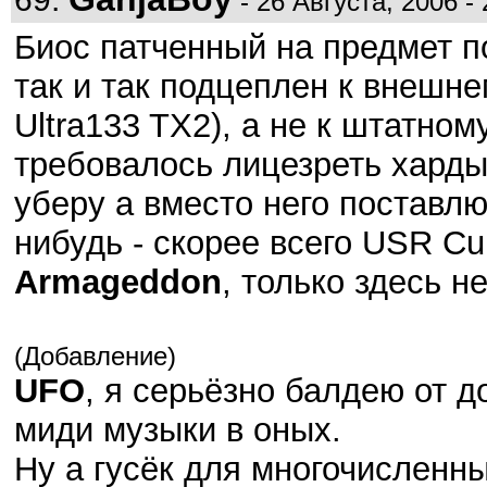
- 26 Августа, 2006 - 
Биос патченный на предмет п
так и так подцеплен к внешне
Ultra133 TX2), а не к штатном
требовалось лицезреть харды
уберу а вместо него поставлю 
нибудь - скорее всего USR Curr
Armageddon
, только здесь н
(Добавление)
UFO
, я серьёзно балдею от д
миди музыки в оных.
Ну а гусёк для многочисленных