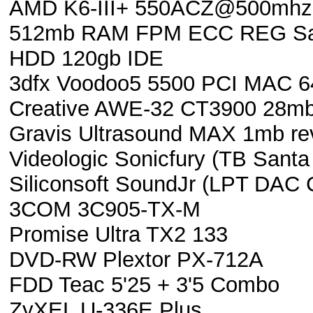
AMD K6-III+ 550ACZ@500mhz
512mb RAM FPM ECC REG Sa
HDD 120gb IDE
3dfx Voodoo5 5500 PCI MAC 
Creative AWE-32 CT3900 28mb
Gravis Ultrasound MAX 1mb re
Videologic Sonicfury (TB San
Siliconsoft SoundJr (LPT DAC 
3COM 3C905-TX-M
Promise Ultra TX2 133
DVD-RW Plextor PX-712A
FDD Teac 5'25 + 3'5 Combo
ZyXEL U-336E Plus