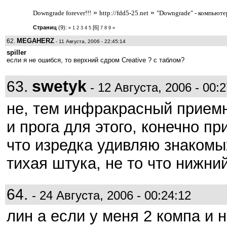
»
»
Downgrade forever!!!
http://fdd5-25.net
"Downgrade" - компьют
Страниц
(9):
[6]
«
1
2
3
4
5
7
8
9
»
MEGAHERZ
62.
- 11 Августа, 2006 - 22:45:14
spiller
если я не ошибся, то верхний сдром Creative ? с таблом?
swetyk
63.
- 12 Августа, 2006 - 00:2
не, тем инфракрасный приемни
и прога для этого, конечно пр
что изредка удивляю знакомы
тихая штука, не то что нижний
64.
- 24 Августа, 2006 - 00:24:12
лин а если у меня 2 компа и н