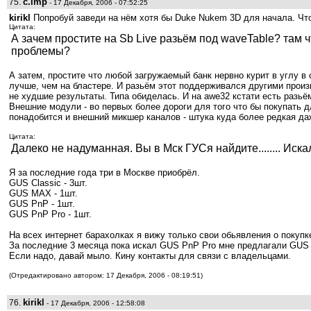
c.imp
75.
- 17 Декабря, 2006 - 07:52:25
kirikl
Попробуй заведи на нём хотя бы Duke Nukem 3D для начала. Чтоб
Цитата:
А зачем простите на Sb Live разьём под waveTable? там 
проблемы?
А затем, простите что любой загружаемый банк нервно курит в углу в
лучше, чем на бластере. И разьём этот поддерживался другими произв
не худшие результаты. Типа обиделась. И на awe32 кстати есть разьё
Внешние модули - во первых более дороги для того что бы покупать 
понадобится и внешний микшер каналов - штука куда более редкая да
Цитата:
Далеко не надуманная. Вы в Мск ГУСя найдите........ Искала
Я за последние года три в Москве приобрёл.
GUS Classic - 3шт.
GUS MAX - 1шт.
GUS PnP - 1шт.
GUS PnP Pro - 1шт.
На всех интернет барахолках я вижу только свои обьявления о покупке
За последние 3 месяца пока искал GUS PnP Pro мне предлагали GUS MA
Если надо, давай мыло. Кину контакты для связи с владельцами.
(Отредактировано автором: 17 Декабря, 2006 - 08:19:51)
kirikl
76.
- 17 Декабря, 2006 - 12:58:08