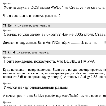
Цитата:
Хотите звука в DOS выше AWE64 из Creative нет смысла,
Что я собственно и говорил, разве нет?
Evilia
71.
- 17 Декабря, 2006 - 01:51:46
Цитата:
Сейчас то уже зачем выбирать? Чай не 300$ стоят. Ставь
Далеко не надуманная. Вы в Мск ГУСя найдите........ Искала - нет!!!!!!
kirikl
72.
- 17 Декабря, 2006 - 03:09:17
Цитата:
Подтверждение, пожалуйста. Что ВЕЗДЕ и НА УРА.
Куда не ставил - везде завелось. Если есть винда, вообще проблем 
немного поправлять конфиг, но это крайне редко. Из всех плат не п
вспомнить! (В своё время сдуру продал). А теперь с Audigy 2 ZS, её
Цитата:
Имелся ввиду одноимённый разьём.
А зачем простите на Sb Live разьём под waveTable? там что своего 
Цитата: