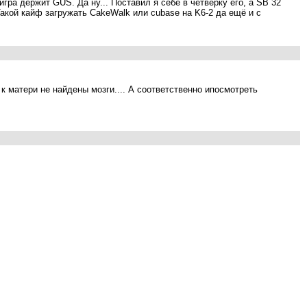
гра держит GUS. Да ну... Поставил я себе в четвёрку его, а SB 32
Такой кайф загружать CakeWalk или cubase на K6-2 да ещё и с
 к матери не найдены мозги.... А соответственно ипосмотреть