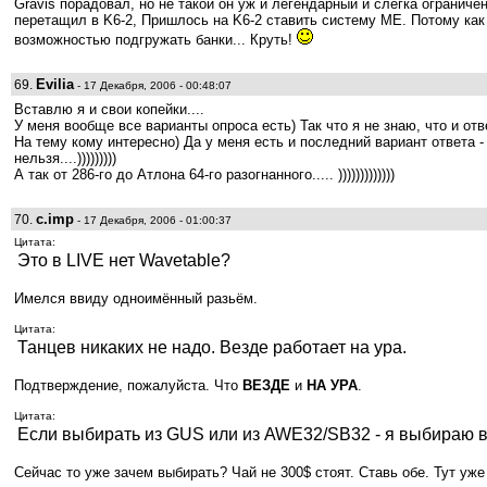
Gravis порадовал, но не такой он уж и легендарный и слегка ограниче
перетащил в K6-2, Пришлось на K6-2 ставить систему ME. Потому как в
возможностью подгружать банки... Круть!
Evilia
69.
- 17 Декабря, 2006 - 00:48:07
Вставлю я и свои копейки....
У меня вообще все варианты опроса есть) Так что я не знаю, что и отв
На тему кому интересно) Да у меня есть и последний вариант ответа -
нельзя....)))))))))
А так от 286-го до Атлона 64-го разогнанного..... )))))))))))))
c.imp
70.
- 17 Декабря, 2006 - 01:00:37
Цитата:
Это в LIVE нет Wavetable?
Имелся ввиду одноимённый разьём.
Цитата:
Танцев никаких не надо. Везде работает на ура.
Подтверждение, пожалуйста. Что
ВЕЗДЕ
и
НА УРА
.
Цитата:
Если выбирать из GUS или из AWE32/SB32 - я выбираю в
Сейчас то уже зачем выбирать? Чай не 300$ стоят. Ставь обе. Тут уже