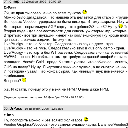
c.imp
64.
- 16 Декабря, 2006 - 10:09:15
DrPass
Ой, не прав ты совершенно по всем пунктам
Можно было дагадаться, что машина эта делается для старых игруше
Во первых Voodoo - уродцами не были никогда. И тему закрыли. Holy 
Во вторых - нормальную AGP карту - это geforce2/3 на k6? Ну ну
Tn
Вторая вуда - для совместимости для совсем уж старых игр, которые g
В третьих - все три звукашки имеют как коллекционную (ну кроме mons
ценность в рамках задачи. Потому что.
Live/Audigy - это не бластер. Следовательно звук в досе - хрен.
Live/Audigy - это не гусь. Следовательно звук в gus only demo - хрен.
Live/Audigy - это карта без WT разьёма. Следовательно - качествен
AWE64 - попса. Но работает там где требуется данной конфой в отличи
роландов. Насчёт Gold - вроде бы тоже указал, что собираюсь менять
GUS на полку? Ну ну. Я карточки обычно слушаю, а не смотрю на них
И повторяю - уазал, что конфа сырая. Как минимум звук поменяется на
комбинация.
Вопросы?
p.s. И кстати, почему это у меня не FPM? Очень даже FPM.
(Отредактировано автором: 16 Декабря, 2006 - 10:13:05)
DrPass
65.
- 16 Декабря, 2006 - 12:33:06
c.imp
Ну, поспорить можно и без всяких холиваров
Voodoo Graphics/Voodoo2 - это замечательные карты. Banshee/Voodoo