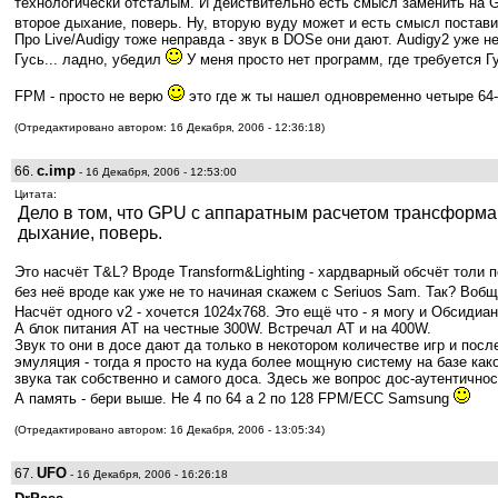
технологически отсталым. И действительно есть смысл заменить на G
второе дыхание, поверь. Ну, вторую вуду может и есть смысл постави
Про Live/Audigy тоже неправда - звук в DOSе они дают. Audigy2 уже н
Гусь... ладно, убедил
У меня просто нет программ, где требуется Г
FPM - просто не верю
это где ж ты нашел одновременно четыре 64
(Отредактировано автором: 16 Декабря, 2006 - 12:36:18)
c.imp
66.
- 16 Декабря, 2006 - 12:53:00
Цитата:
Дело в том, что GPU с аппаратным расчетом трансформац
дыхание, поверь.
Это насчёт T&L? Вроде Transform&Lighting - хардварный обсчёт толи 
без неё вроде как уже не то начиная скажем с Seriuos Sam. Так? Вобщ
Насчёт одного v2 - хочется 1024x768. Это ещё что - я могу и Обсидиа
А блок питания AT на честные 300W. Встречал AT и на 400W.
Звук то они в досе дают да только в некотором количестве игр и посл
эмуляция - тогда я просто на куда более мощную систему на базе ка
звука так собственно и самого доса. Здесь же вопрос дос-аутентичнос
А память - бери выше. Не 4 по 64 а 2 по 128 FPM/ECC Samsung
(Отредактировано автором: 16 Декабря, 2006 - 13:05:34)
UFO
67.
- 16 Декабря, 2006 - 16:26:18