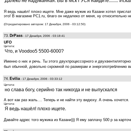
Далеко не надуманная. Вы в Мск ГУСя найдите........ Искала
Я ведь нашёл! плохо ищете. Мне даже мужик из Казани хотел присла
это! В магазине PC1.ru, благо он недалеко от меня, ну относительно н
(Отредактировано автором: 17 Декабря, 2006 - 03:12:50)
DrPass
73.
- 17 Декабря, 2006 - 03:18:41
UFO
Цитата:
Что, и Voodoo5 5500-6000?
Именно о них и речь. Ты этого двухпроцессорного и двухвентиляторн
был обычной, довольно скромной по размерам и энергопотреблению вид
Evilia
74.
- 17 Декабря, 2006 - 03:33:12
Цитата:
но слава богу, серийно так никогда и не выпускался
А вот как раз жаль.... Теперь и не найти эту видюху. А очень хочется.
Цитата:
Я ведь нашёл! плохо ищете.
Давайте адрес того мужика из Казани))) Я ему заплачу 500 р за карто