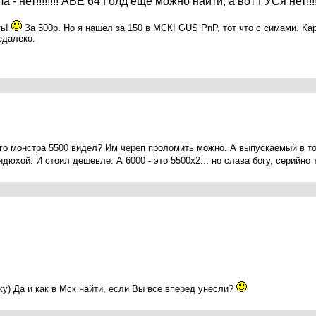
 - нет!!!!!!!! АВЕ 64 Голд еще можно найти, а вот ГУСя нет!!!
ть!
За 500р. Но я нашёл за 150 в МСК! GUS PnP, тот что с симами. Ка
едалеко.
ого монстра 5500 видел? Им череп проломить можно. А выпускаемый в т
юхой. И стоил дешевле. А 6000 - это 5500х2... но слава богу, серийно 
чку) Да и как в Мск найти, если Вы все вперед унесли?