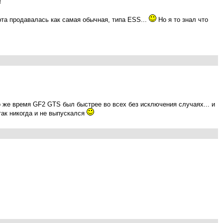
!
рта продавалась как самая обычная, типа ESS...
Но я то знал что
о же время GF2 GTS был быстрее во всех без исключения случаях... и
так никогда и не выпускался