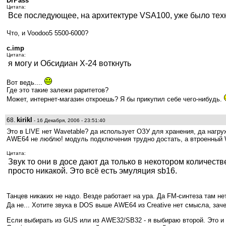
DrPass
Цитата:
Все последующее, на архитектуре VSA100, уже было тех
Что, и Voodoo5 5500-6000?
c.imp
Цитата:
я могу и Обсидиан X-24 воткнуть
Вот ведь....
Где это такие залежи раритетов?
Может, интернет-магазин откроешь? Я бы прикупил себе чего-нибудь.
kirikl
68.
- 16 Декабря, 2006 - 23:51:40
Это в LIVE нет Wavetable? да использует ОЗУ для хранения, да нагру
AWE64 не люблю! модуль подключения трудно достать, а втроенный 
Цитата:
Звук то они в досе дают да только в некотором количеств
просто никакой. Это всё есть эмуляция sb16.
Танцев никаких не надо. Везде работает на ура. Да FM-синтеза там не
Да не... Хотите звука в DOS выше AWE64 из Creative нет смысла, за
Если выбирать из GUS или из AWE32/SB32 - я выбираю второй. Это и 