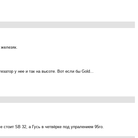
 железяк.
затор у нее и так на высоте. Вот если бы Gold...
е стоит SB 32, а Гусь в четвёрке под упралением 95го.