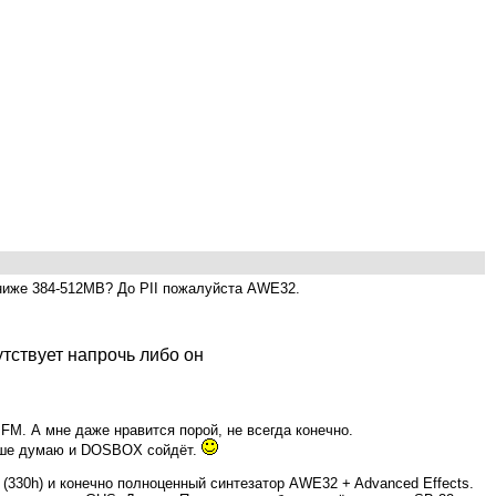
и ниже 384-512MB? До PII пожалуйста AWE32.
утствует напрочь либо он
 FM. А мне даже нравится порой, не всегда конечно.
альше думаю и DOSBOX сойдёт.
(330h) и конечно полноценный синтезатор AWE32 + Advanced Effects.