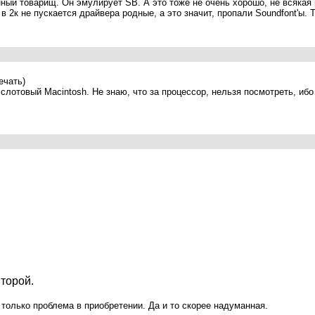
нный товарищ. Он эмулирует SB. А это тоже не очень хорошо, не всякая и
 2к не пускается драйвера родные, а это значит, пропали Soundfont'ы. 
ечать)
 слотовый Macintosh. Не знаю, что за процессор, нельзя посмотреть, ибо
торой.
 только проблема в приобретении. Да и то скорее надуманная.