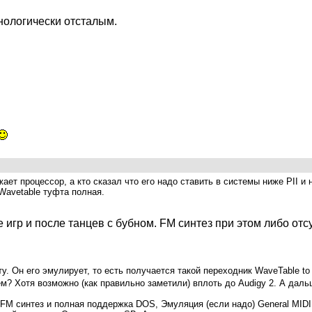
нологически отсталым.
жает процессор, а кто сказал что его надо ставить в системы ниже PII 
Wavetable туфта полная.
е игр и после танцев с бубном. FM синтез при этом либо отс
ту. Он его эмулирует, то есть получается такой переходник WaveTable to
чем? Хотя возможно (как правильно заметили) вплоть до Audigy 2. А д
FM синтез и полная поддержка DOS, Эмуляция (если надо) General MIDI 