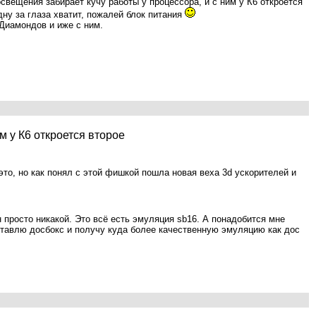
вещения забирает кучу работы у процессора, и с ним у К6 откроется
дну за глаза хватит, пожалей блок питания
 Диамондов и иже с ним.
м у К6 откроется второе
это, но как понял с этой фишкой пошла новая веха 3d ускорителей и
н просто никакой. Это всё есть эмуляция sb16. А понадобится мне
оставлю досбокс и получу куда более качественную эмуляцию как дос