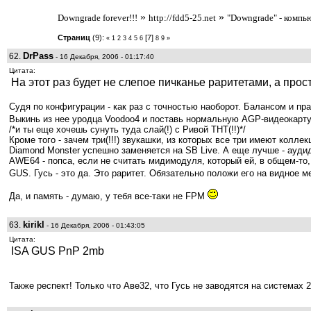
»
»
Downgrade forever!!!
http://fdd5-25.net
"Downgrade" - комп
Страниц
(9):
[7]
«
1
2
3
4
5
6
8
9
»
DrPass
62.
- 16 Декабря, 2006 - 01:17:40
Цитата:
На этот раз будет не слепое пичканье раритетами, а прос
Судя по конфигурации - как раз с точностью наоборот. Балансом и пр
Выкинь из нее уродца Voodoo4 и поставь нормальную AGP-видеокарту 
/*и ты еще хочешь сунуть туда слай(!) с Ривой ТНТ(!!)*/
Кроме того - зачем три(!!!) звукашки, из которых все три имеют колле
Diamond Monster успешно заменяется на SB Live. А еще лучше - ауди
AWE64 - попса, если не считать мидимодуля, который ей, в общем-то, 
GUS. Гусь - это да. Это раритет. Обязательно положи его на видное м
Да, и память - думаю, у тебя все-таки не FPM
kirikl
63.
- 16 Декабря, 2006 - 01:43:05
Цитата:
ISA GUS PnP 2mb
Также респект! Только что Аве32, что Гусь не заводятся на системах 