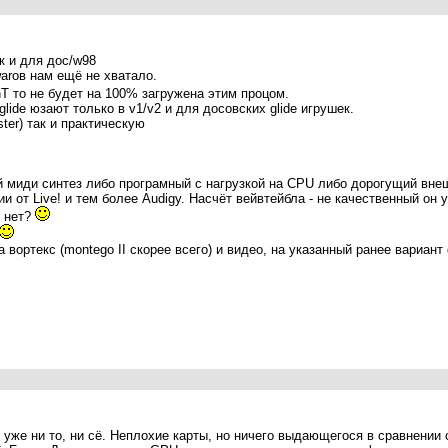
к и для дос/w98
warов нам ещё не хватало.
T то не будет на 100% загружена этим процом.
lide юзают только в v1/v2 и для досовских glide игрушек.
ter) так и практическую
ный миди синтез либо програмный с нагрузкой на CPU либо дорогущий вн
и от Live! и тем более Audigy. Насчёт вейвтейбла - не качественный он 
, нет?
 вортекс (montego II скорее всего) и видео, на указанный ранее вариан
3 уже ни то, ни сё. Неплохие карты, но ничего выдающегося в сравнени