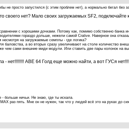
ы не просто запустился (с этим проблем нет), а нормально бегал без з
что своего нет? Мало своих загружаемых SF2, подключайте 
 сравнении с хорошими дочками. Потому как, помимо собственно банка и
одителями гораздо дольше, нежели самой Crative. Наверное она отказала
м несмотря на загружаемые семплы - где логика?
для баловства, а во вторых сразу увеличивают на столе количество вне
же чем сами внешние миди модули. Или ставить две пары колонок на вы
 - нет!!!!!!!! АВЕ 64 Голд еще можно найти, а вот ГУСя нет!!!
 - больше ничьи. Не знаю, где ты искала.
X раз пять. Мне он не нужен, так что у людей всё это на руках до сих