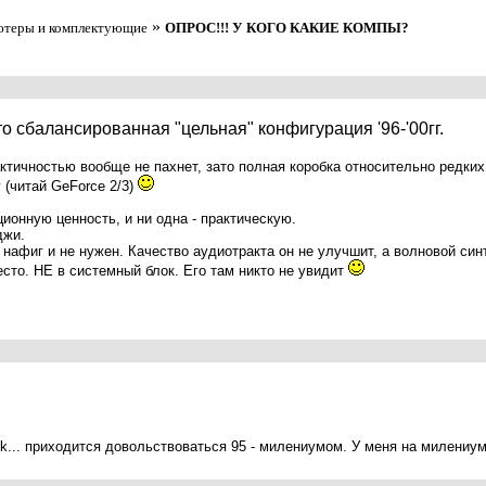
»
ьютеры и комплектующие
ОПРОС!!! У КОГО КАКИЕ КОМПЫ?
то сбалансированная "цельная" конфигурация '96-'00гг.
актичностью вообще не пахнет, зато полная коробка относительно редких
(читай GeForce 2/3)
кционную ценность, и ни одна - практическую.
джи.
нафиг и не нужен. Качество аудиотракта он не улучшит, а волновой синте
есто. НЕ в системный блок. Его там никто не увидит
2k... приходится довольствоваться 95 - милениумом. У меня на милениум