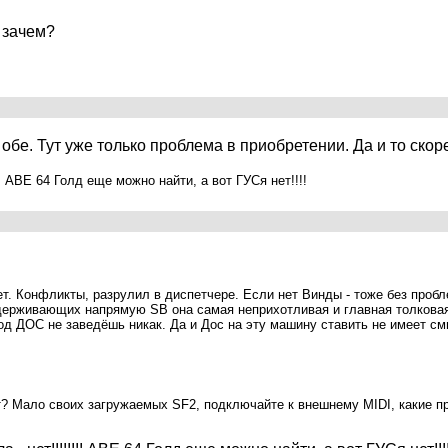
 зачем?
 обе. Тут уже только проблема в приобретении. Да и то ско
!! АВЕ 64 Голд еще можно найти, а вот ГУСя нет!!!!
нет. Конфликты, разрулил в диспетчере. Если нет Винды - тоже без про
оддерживающих напрямую SB она самая неприхотливая и главная толковая
 под ДОС не заведёшь никак. Да и Дос на эту машину ставить не имеет с
нет? Мало своих загружаемых SF2, подключайте к внешнему MIDI, какие 