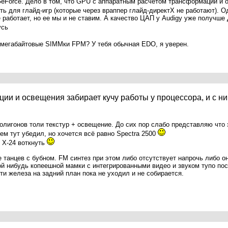
eForce. Дело в том, что GPU с аппаратным расчетом трансформации и ос
ть для глайд-игр (которые через враппер глайд-директХ не работают). О
е работает, но ее мы и не ставим. А качество ЦАП у Audigy уже получше
усь
-мегабайтовые SIMMки FPM? У тебя обычная EDO, я уверен.
ии и освещения забирает кучу работы у процессора, и с ни
полигонов толи текстур + освещение. До сих пор слабо представляю что 
ем тут убедил, но хочется всё равно Spectra 2500
н X-24 воткнуть
е танцев с бубном. FM синтез при этом либо отсутствует напрочь либо о
кой нибудь копеешной мамки с интегрированными видео и звуком тупо п
ти железа на задний план пока не уходил и не собирается.