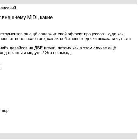
ависаний.
к внешнему MIDI, какие
нструментов он ещё содержит свой эффект процессор - куда как
сь от него после того, как их собственные дочки показали чуть ли
шнийх девайсов на ДВЕ штуки, потому как в этом случае ещё
ход с карты и модуля? Это не выход.
!
 пор.