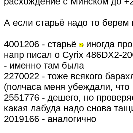
расхождение с Минском до +20
А если старьё надо то берем в
4001206 - старьё
иногда про
напр писал о Cyrix 486DX2-2
- именно там была
2270022 - тоже всякого барах
(полчаса меня убеждали, что 
2551776 - дешего, но провер
какая лабуда надо снова тащ
2019166 - аналогично