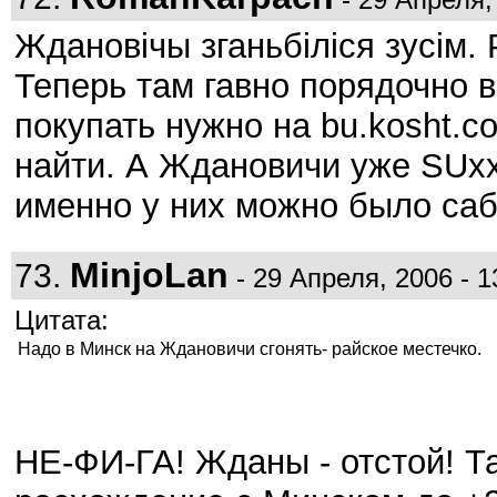
Ждановічы зганьбіліся зусім.
Теперь там гавно порядочно в
покупать нужно на bu.kosht.
найти. А Ждановичи уже SUxx
именно у них можно было са
MinjoLan
73.
- 29 Апреля, 2006 - 1
Цитата:
Надо в Минск на Ждановичи сгонять- райское местечко.
НЕ-ФИ-ГА! Жданы - отстой! Т