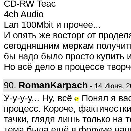
CD-RW Teac
4ch Audio
Lan 100Mbit и прочее...
И опять же восторг от проде
сегодняшним меркам получить
бы надо было просто купить и
Но всё дело в процессе творче
RomanKarpach
90.
- 14 Июня, 2
У-у-у-у... Ну, всё
Понял я вас
процесс. Короче, фактичестки
тачки, глядя лишь только на 
тема была ещё в форуме наше