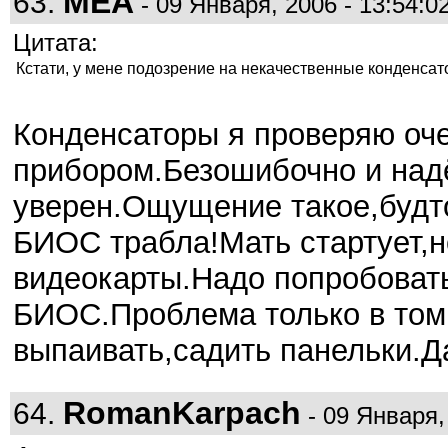
MEA
63.
- 09 Января, 2006 - 13:54:0
Цитата:
Кстати, у мене подозрение на некачественные конденсат
Конденсаторы я проверяю оч
прибором.Безошибочно и надё
уверен.Ощущение такое,будто 
БИОС трабла!Мать стартует,н
видеокарты.Надо попробовать
БИОС.Проблема только в том
выпаивать,садить панельки.Да
RomanKarpach
64.
- 09 Января,