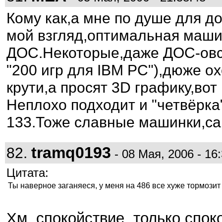
Кому как,а мне по душе для д
мой взгляд,оптимальная маши
ДОС.Некоторые,даже ДОС-овск
"200 игр для IBM PC"),дюже ох
крути,а просят 3D графику,вот
Неплохо подходит и "четвёрка
133.Тоже славные машинки,са
tramq0193
82.
- 08 Мая, 2006 - 16
Цитата:
Ты наверное заганяеся, у меня на 486 все хуже тормозит
Хм, спокойствие, только спок