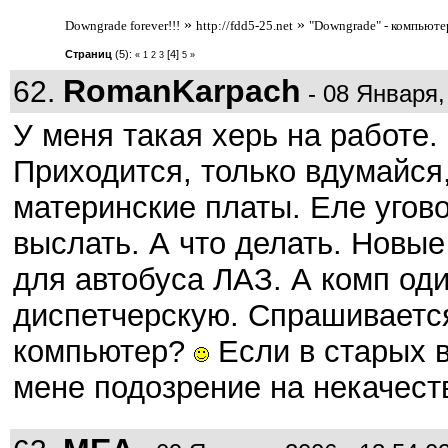
»
»
Downgrade forever!!!
http://fdd5-25.net
"Downgrade" - компьют
Страниц
(5):
[4]
«
1
2
3
5
»
RomanKarpach
62.
- 08 Января,
У меня такая херь на работе.
Приходится, только вдумайся,
материнские платы. Еле угов
выслать. А что делать. Новые
для автобуса ЛАЗ. А комп оди
диспетчерскую. Спрашивается
компьютер?
Если в старых в
мене подозрение на некачест