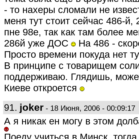
- то нахеры сломали не извест
меня тут стоит сейчас 486-й, 
пне 98е, так как там более м
286й уже ДОС
На 486 - ско
Просто времени покуда нет туд
В принципе с товарищем соли
поддерживаю. Глядишь, может
Киеве откроется
joker
91.
- 18 Июня, 2006 - 00:09:17
А я никак ен могу в этом дол
Поеду учиться в Минск, тогда о