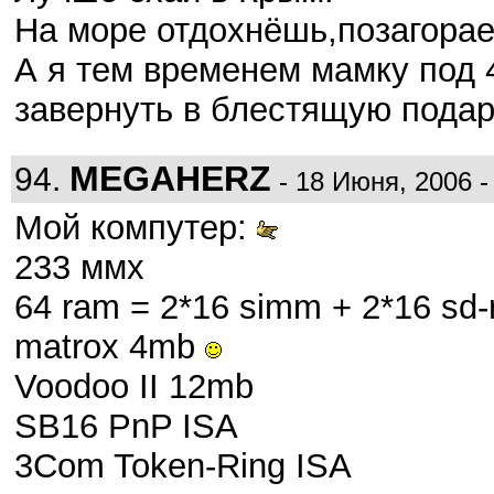
На море отдохнёшь,позагора
А я тем временем мамку под 4
завернуть в блестящую подар
MEGAHERZ
94.
- 18 Июня, 2006 -
Мой компутер:
233 ммх
64 ram = 2*16 simm + 2*16 sd
matrox 4mb
Voodoo II 12mb
SB16 PnP ISA
3Com Token-Ring ISA