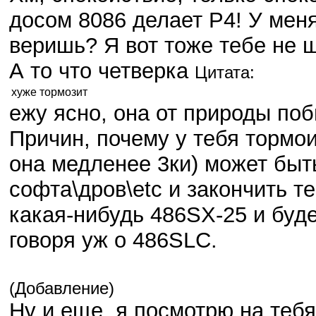
досом 8086 делает Р4! У меня
веришь? Я вот тоже тебе не ш
А то что четверка
Цитата:
хуже тормозит
ежу ясно, она от природы по
Причин, почему у тебя тормои
она медленее 3ки) может быть
софта\дров\etc и закончить т
какая-нибудь 486SX-25 и буд
говоря уж о 486SLC.
(Добавление)
Ну и еще, я посмотрю на тебя