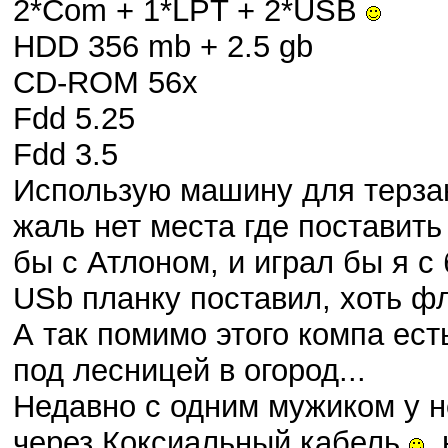
2*Com + 1*LPT + 2*USB
HDD 356 mb + 2.5 gb
CD-ROM 56x
Fdd 5.25
Fdd 3.5
Использую машину для терзан
жаль нет места где поставить
бы с Атлоном, и играл бы я с 
USb планку поставил, хоть фл
А так помимо этого компа ест
под лесницей в огород...
Недавно с одним мужиком у не
через Коксиальный кабель
,