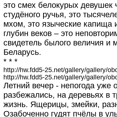
это смех белокурых девушек ч
студёного ручья, это тысячел
мхом, это языческие капища 
глубин веков – это неповтори
свидетель былого величия и 
Беларусь.
* * *
http://hw.fdd5-25.net/gallery/gallery/ob
http://hw.fdd5-25.net/gallery/gallery/ob
Летний вечер - непогода уже 
разбежались, на деревьях в т
жизнь. Ящерицы, змейки, раз
Озабоченно гудят пчёлы в уль