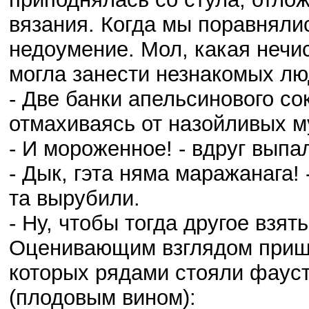
вязания. Когда мы поравнялис
недоумение. Мол, какая нечи
могла занести незнакомых лю
- Две банки апельсинового со
отмахиваясь от назойливых м
- И мороженное! - вдруг выпа
- Дык, гэта няма маражанага!
та вырубили.
- Ну, чтобы тогда другое взят
Оценивающим взглядом пришл
которых рядами стояли фауст
(плодовым вином):