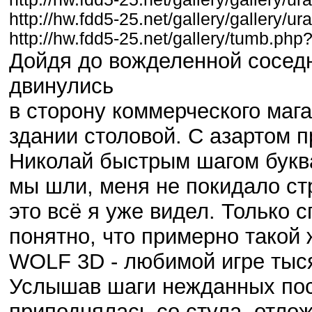
http://hw.fdd5-25.net/gallery/gallery
http://hw.fdd5-25.net/gallery/tumb.p
Дойдя до вожделенной соседн
двинулись
в сторону коммерческого маг
здании столовой. С азартом 
Николай быстрым шагом буква
мы шли, меня не покидало ст
это всё я уже видел. Только с
понятно, что примерно такой 
WOLF 3D - любимой игре тыся
Услышав шаги нежданных по
приподнялась со стула, отло