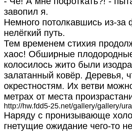
- Чё! А мне пофоткать?! - пы
завопил я.
Немного потолкавшись из-за 
нелёгкий путь.
Тем временем стихия продолж
хаос! Обширные плодородные
колосилось жито были изодр
залатанный ковёр. Деревья, ч
окрестностям. Их ветви можно
метрах от места произрастани
http://hw.fdd5-25.net/gallery/gallery
Наряду с пронизывающе хол
гнетущие ожидание чего-то н