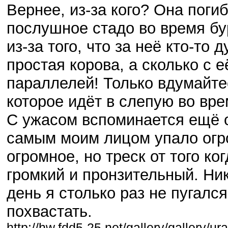
Вернее, из-за кого? Она поги
послушное стадо во время бу
из-за того, что за неё кто-т
простая корова, а сколько с 
параллелей! Только вдумайтес
которое идёт в слепую во вр
С ужасом вспоминается ещё о
самым моим лицом упало огро
огромное, но треск от того к
громкий и пронзительный. Ник
день я столько раз не пугался
похвастать.
http://hw.fdd5-25.net/gallery/gallery