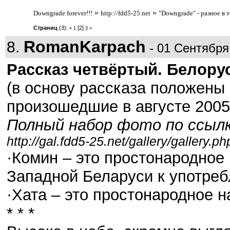
»
»
Downgrade forever!!!
http://fdd5-25.net
"Downgrade" - разное в 
Страниц
(3):
[2]
«
1
3
»
RomanKarpach
8.
- 01 Сентября,
Рассказ четвёртый. Белорус
(в основу рассказа положены
произошедшие в августе 2005
Полный набор фото по ссылк
http://gal.fdd5-25.net/gallery/gallery.p
·Комин – это простонародное 
Западной Беларуси к употре
·Хата – это простонародное н
* * *