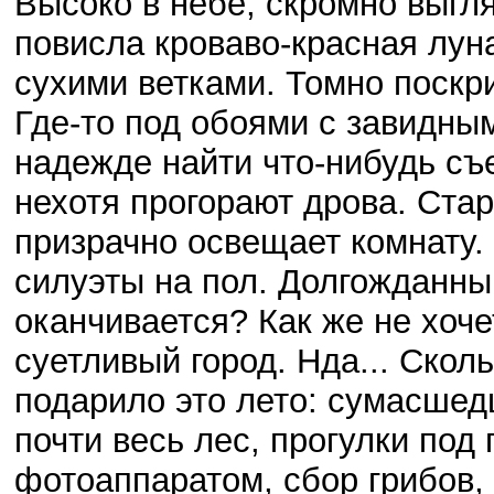
Высоко в небе, скромно выгл
повисла кроваво-красная луна
сухими ветками. Томно поскр
Где-то под обоями с завидны
надежде найти что-нибудь съе
нехотя прогорают дрова. Ста
призрачно освещает комнату
силуэты на пол. Долгожданный
оканчивается? Как же не хоч
суетливый город. Нда... Ско
подарило это лето: сумасшед
почти весь лес, прогулки по
фотоаппаратом, сбор грибов,