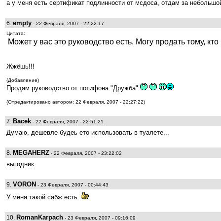
а у меня есть сертификат подлинности от мсдоса, отдам за небольшой
empty
6.
- 22 Февраля, 2007 - 22:22:17
Цитата:
Может у вас это руководство есть. Могу продать тому, кт
Жжёшь!!!
(Добавление)
Продам руководство от потифона "Дружба"
(Отредактировано автором: 22 Февраля, 2007 - 22:27:22)
Bacek
7.
- 22 Февраля, 2007 - 22:51:21
Думаю, дешевле будеь ето использовать в туалете...
MEGAHERZ
8.
- 22 Февраля, 2007 - 23:22:02
выгодник
VORON
9.
- 23 Февраля, 2007 - 00:44:43
У меня такой сабж есть.
RomanKarpach
10.
- 23 Февраля, 2007 - 09:16:09