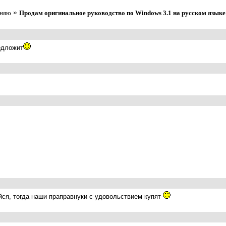
»
еняю
Продам оригинальное руководство по Windows 3.1 на русском языке
едложит
айся, тогда наши праправнуки с удовольствием купят