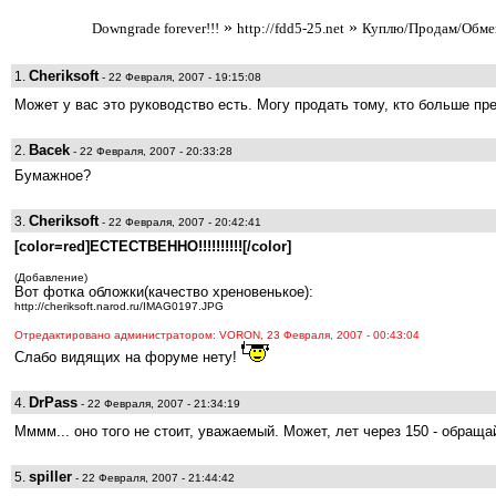
»
»
Downgrade forever!!!
http://fdd5-25.net
Куплю/Продам/Обм
Cheriksoft
1.
- 22 Февраля, 2007 - 19:15:08
Может у вас это руководство есть. Могу продать тому, кто больше пр
Bacek
2.
- 22 Февраля, 2007 - 20:33:28
Бумажное?
Cheriksoft
3.
- 22 Февраля, 2007 - 20:42:41
[color=red]ЕСТЕСТВЕННО!!!!!!!!!![/color]
(Добавление)
Вот фотка обложки(качество хреновенькое):
http://cheriksoft.narod.ru/IMAG0197.JPG
Отредактировано администратором: VORON, 23 Февраля, 2007 - 00:43:04
Слабо видящих на форуме нету!
DrPass
4.
- 22 Февраля, 2007 - 21:34:19
Мммм... оно того не стоит, уважаемый. Может, лет через 150 - обращ
spiller
5.
- 22 Февраля, 2007 - 21:44:42