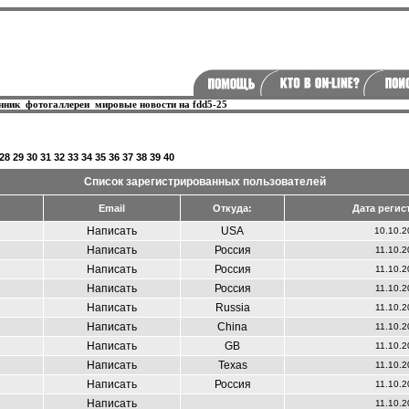
нник
фотогаллереи
мировые новости на fdd5-25
28
29
30
31
32
33
34
35
36
37
38
39
40
Список зарегистрированных пользователей
Email
Откуда:
Дата регис
Написать
USA
10.10.2
Написать
Россия
11.10.2
Написать
Россия
11.10.2
Написать
Россия
11.10.2
Написать
Russia
11.10.2
Написать
China
11.10.2
Написать
GB
11.10.2
Написать
Texas
11.10.2
Написать
Россия
11.10.2
Написать
11.10.2