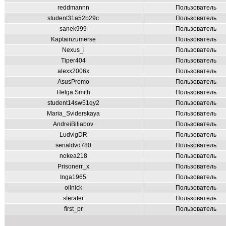
reddmannn
Пользователь
student31a52b29c
Пользователь
sanek999
Пользователь
Kaptainzumerse
Пользователь
Nexus_i
Пользователь
Tiper404
Пользователь
alexx2006x
Пользователь
AsusPromo
Пользователь
Helga Smith
Пользователь
student14sw51qy2
Пользователь
Maria_Sviderskaya
Пользователь
AndreiBiliabov
Пользователь
LudvigDR
Пользователь
serialdvd780
Пользователь
nokea218
Пользователь
Prisonerr_x
Пользователь
Inga1965
Пользователь
oilnick
Пользователь
sferater
Пользователь
first_pr
Пользователь