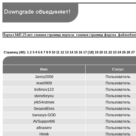
Портал fdd5-25.net:
главная страница портала
главная страница форума
файлообме
Страниц
(40):
1
2
3
4
5
6
7
8
9
10
11
12
13
14
15
16
17
[18]
19
20
21
22
23
24
25
26
27
Имя:
Статус:
Janny2006
Пользователь
iexe0909
Пользователь
trofimov123
Пользователь
stoneforyou
Пользователь
j4k54ndmek
Пользователь
SesandElvis
Пользователь
banasys-GOD
Пользователь
AVSupport06
Пользователь
afinaserv
Пользователь
Himik
Пользователь