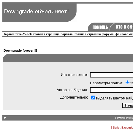
Портал fdd5-25.net:
главная страница портала
главная страница форума
файлообме
Downgrade forever!!!
Искать в тексте:
Параметры поиска:
"
Автор сообщения:
Дополнительно:
выделять цветом най
Powered by
ex
[ Script Executi