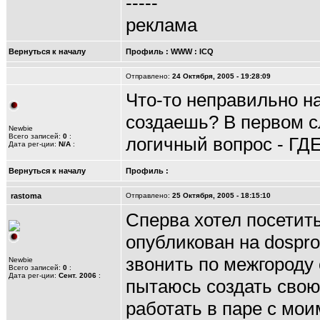
-----
реклама
Вернуться к началу
Профиль
:
WWW
:
ICQ
Отправлено:
24 Октября, 2005 - 19:28:09
Что-то неправильно н
создаешь? В первом с
Newbie
Всего записей:
0
:
логичный вопрос - ГД
Дата рег-ции:
N/A
:
Вернуться к началу
Профиль
:
rastoma
Отправлено:
25 Октября, 2005 - 18:15:10
Сперва хотел посетит
опубликован на dospro
звонить по межгороду 
Newbie
Всего записей:
0
:
Дата рег-ции:
Сент. 2006
:
пытаюсь создать свою.
работать в паре с мо