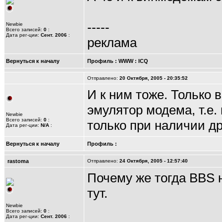
-----
Newbie
Всего записей:
0
:
Дата рег-ции:
Сент. 2006
:
реклама
Вернуться к началу
Профиль
:
WWW
:
ICQ
Отправлено:
20 Октября, 2005 - 20:35:52
И к ним тоже. Только
эмулятор модема, т.е
Newbie
Всего записей:
0
:
только при наличии др
Дата рег-ции:
N/A
:
Вернуться к началу
Профиль
:
rastoma
Отправлено:
24 Октября, 2005 - 12:57:40
Почему же тогда BBS н
тут.
Newbie
Всего записей:
0
:
Дата рег-ции:
Сент. 2006
: