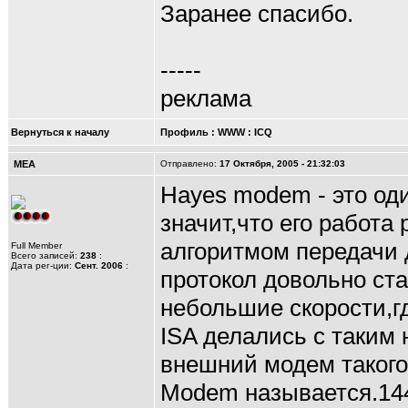
Заранее спасибо.
-----
реклама
Вернуться к началу
Профиль
:
WWW
:
ICQ
MEA
Отправлено:
17 Октября, 2005 - 21:32:03
Hayes modem - это од
значит,что его работ
алгоритмом передачи
Full Member
Всего записей:
238
:
Дата рег-ции:
Сент. 2006
:
протокол довольно ст
небольшие скорости,г
ISA делались с таким
внешний модем такого
Modem называется.144