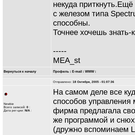
некуда приткнуть.Ещё
с железом типа Spect
способны.
Точнее хочешь знать-к
-----
MEA_st
Вернуться к началу
Профиль
:
E-mail
:
WWW
:
Отправлено:
18 Октября, 2005 - 01:07:36
На самом деле все ку
способов управления 
Newbie
Всего записей:
0
:
фирма предлагала сво
Дата рег-ции:
N/A
:
же программой и снюх
(дружно вспоминаем L