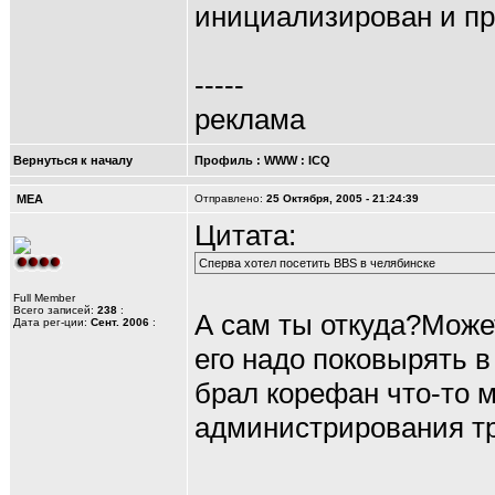
инициализирован и про 
-----
реклама
Вернуться к началу
Профиль
:
WWW
:
ICQ
MEA
Отправлено:
25 Октября, 2005 - 21:24:39
Цитата:
Сперва хотел посетить BBS в челябинске
Full Member
Всего записей:
238
:
А сам ты откуда?Може
Дата рег-ции:
Сент. 2006
:
его надо поковырять в
брал корефан что-то м
администрирования тр