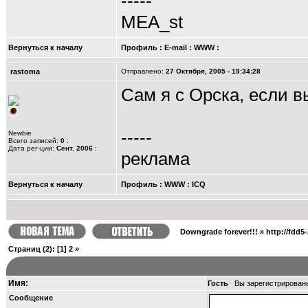
-----
MEA_st
Вернуться к началу
Профиль
:
E-mail
:
WWW
:
rastoma
Отправлено:
27 Октября, 2005 - 19:34:28
Сам я с Орска, если в
-----
Newbie
Всего записей:
0
:
Дата рег-ции:
Сент. 2006
:
реклама
Вернуться к началу
Профиль
:
WWW
:
ICQ
Downgrade forever!!!
»
http://fdd5
Страниц
(2):
[1]
2
»
Имя:
Гость
Вы зарегистрирован
Сообщение