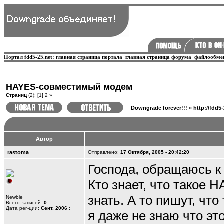
Портал fdd5-25.net:
главная страница портала
главная страница форума
файлообме
HAYES-совместимый модем
Страниц
(2):
[1]
2
»
Downgrade forever!!!
»
http://fdd5
Автор
rastoma
Отправлено:
17 Октября, 2005 - 20:42:20
Господа, обращаюсь к 
Кто знает, что такое
знать. А то пишут, чт
Newbie
Всего записей:
0
:
Дата рег-ции:
Сент. 2006
:
я даже не знаю что эт