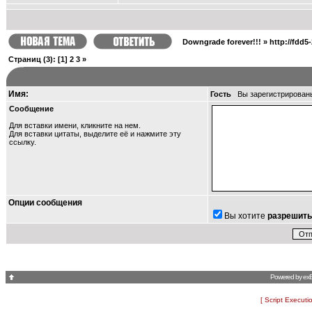
Downgrade forever!!!
»
http://fdd5
Страниц
(3):
[1]
2
3
»
Имя:
Гость
Вы зарегистрирован
Сообщение
Для вставки имени, кликните на нем.
Для вставки цитаты, выделите её и
нажмите эту
ссылку
.
Опции сообщения
Вы хотите
разрешить
Powered by
ex
[ Script Executi