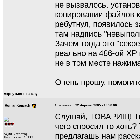
не вызвалось, устано
копировании файлов ко
ребутнул, появилось з
там надпись "невыпол
Зачем тогда это "секр
реально на 486-ой XP 
не в том месте нажим
Очень прошу, помогите
Вернуться к началу
RomanKarpach
Отправлено:
22 Апреля, 2005 - 18:50:06
Слушай, ТОВАРИЩ! Ты 
чего спросил то хот
предлагашь нам расск
Администратор
Всего записей:
123
: