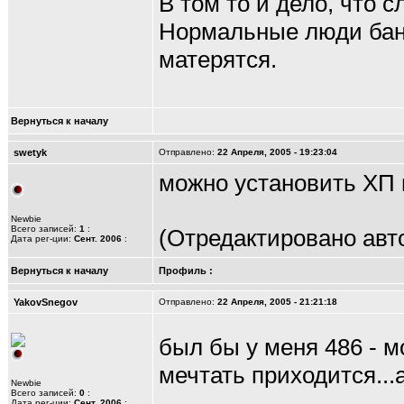
В том то и дело, что с
Нормальные люди баня
матерятся.
Вернуться к началу
swetyk
Отправлено:
22 Апреля, 2005 - 19:23:04
можно установить ХП н
Newbie
Всего записей:
1
:
(Отредактировано авто
Дата рег-ции:
Сент. 2006
:
Вернуться к началу
Профиль
:
YakovSnegov
Отправлено:
22 Апреля, 2005 - 21:21:18
был бы у меня 486 - м
мечтать приходится...
Newbie
Всего записей:
0
:
Дата рег-ции:
Сент. 2006
: