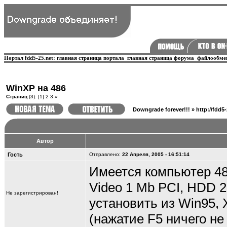
Портал fdd5-25.net:
главная страница портала
главная страница форума
файлообме
WinXP на 486
Страниц
(3):
[1]
2
3
»
Downgrade forever!!!
»
http://fdd5
Автор
Гость
Отправлено:
22 Апреля, 2005 - 16:51:14
Имеется компьютер 48
Video 1 Mb PCI, HDD 
Не зарегистрирован!
установить из Win95, 
(нажатие F5 ничего не