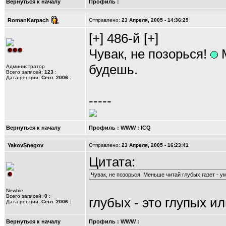
Вернуться к началу
Профиль
:
RomanKarpach
Отправлено:
23 Апреля, 2005 - 14:36:29
[+] 486-й [+]
Чувак, не позорься!
М
будешь.
Администратор
Всего записей:
123
:
Дата рег-ции:
Сент. 2006
:
-----
Вернуться к началу
Профиль
:
WWW
:
ICQ
YakovSnegov
Отправлено:
23 Апреля, 2005 - 16:23:41
Цитата:
Чувак, не позорься! Меньше читай глубых газет - у
Newbie
Всего записей:
0
:
глубых - это глупых и
Дата рег-ции:
Сент. 2006
:
Вернуться к началу
Профиль
:
WWW
: