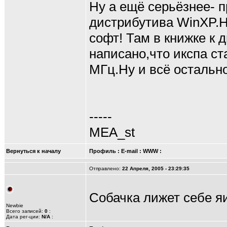
Ну а ещё серьёзнее- п
дистрибутива WinXP.
софт! Там в книжке к 
написано,что икспа ст
МГц.Ну и всё остально
-----
MEA_st
Вернуться к началу
Профиль
:
E-mail
:
WWW
:
Отправлено:
22 Апреля, 2005 - 23:29:35
Собачка лижет себе яи
Newbie
Всего записей:
0
:
Дата рег-ции:
N/A
: