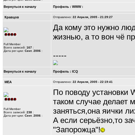
Вернуться к началу
Профиль
:
WWW
:
Кравцов
Отправлено:
22 Апреля, 2005 - 21:29:27
Да кому это нужно лю
жизнью, а то вон чё п
Full Member
Всего записей:
167
:
Дата рег-ции:
Сент. 2006
:
-----
Вернуться к началу
Профиль
:
ICQ
MEA
Отправлено:
22 Апреля, 2005 - 22:19:41
По поводу установки W
таком случае делает м
заняться,она яички ли
Full Member
Всего записей:
238
:
Дата рег-ции:
Сент. 2006
:
А если серьёзно,то за
"Запорожца"!