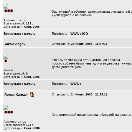
Застрявший в ебенгво гавнопрягопизд отпизднутый 
хуепедераст, а не собачка...
Администратор
Всего записей:
123
:
Дата рег-ции:
Сент. 2006
:
Вернуться к началу
Профиль
:
WWW
:
ICQ
YakovSnegov
Отправлено:
24 Июня, 2005 - 15:27:15
это самая что ни на есть настоящая собачка..
просто собачке было лень идти и ее девочка тянула з
долго-долго тянула...
Newbie
Всего записей:
0
:
Дата рег-ции:
Сент. 2006
:
Вернуться к началу
Профиль
:
WWW
:
RomanKarpach
Отправлено:
24 Июня, 2005 - 21:25:11
Хуелептический пиздопрозоид, еблоухий мандохвост,
Администратор
Всего записей:
123
:
Дата рег-ции:
Сент. 2006
: