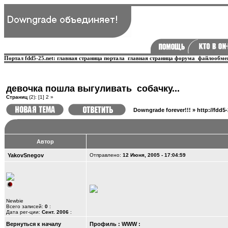
Портал fdd5-25.net:
главная страница портала
главная страница форума
файлообме
девочка пошла выгуливать ­ собачку...
Страниц
(2):
[1]
2
»
Downgrade forever!!!
»
http://fdd5
Автор
YakovSnegov
Отправлено:
12 Июня, 2005 - 17:04:59
Newbie
Всего записей:
0
:
Дата рег-ции:
Сент. 2006
:
Вернуться к началу
Профиль
:
WWW
: