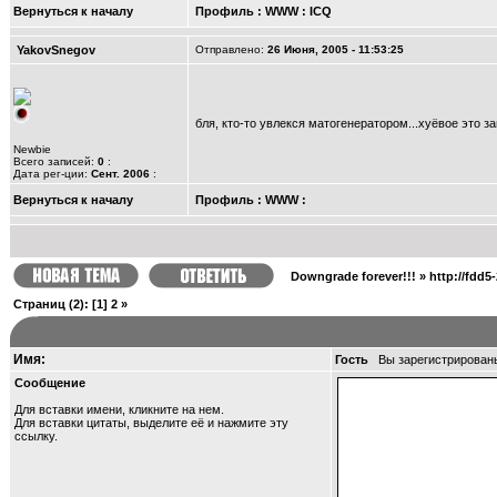
Вернуться к началу
Профиль
:
WWW
:
ICQ
YakovSnegov
Отправлено:
26 Июня, 2005 - 11:53:25
бля, кто-то увлекся матогенератором...хуёвое это за
Newbie
Всего записей:
0
:
Дата рег-ции:
Сент. 2006
:
Вернуться к началу
Профиль
:
WWW
:
Downgrade forever!!!
»
http://fdd5
Страниц
(2):
[1]
2
»
Имя:
Гость
Вы зарегистрирован
Сообщение
Для вставки имени, кликните на нем.
Для вставки цитаты, выделите её и
нажмите эту
ссылку
.