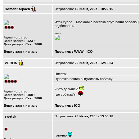
RomanKarpach
Отправлено:
13 Июня, 2005 - 18:22:16
Итак хуёво... Москали с востока прут, ваши революц
подбиваешь..
-----
Администратор
Всего записей:
123
:
Дата рег-ции:
Сент. 2006
:
Вернуться к началу
Профиль
:
WWW
:
ICQ
VORON
Отправлено:
23 Июня, 2005 - 12:18:24
Цитата:
девочка пошла выгуливать ­собачку...
и что дальше?!
Администратор
Где собака??!!
Всего записей:
158
:
Дата рег-ции:
Сент. 2006
:
Вернуться к началу
Профиль
:
ICQ
swetyk
Отправлено:
23 Июня, 2005 - 13:59:18
готично