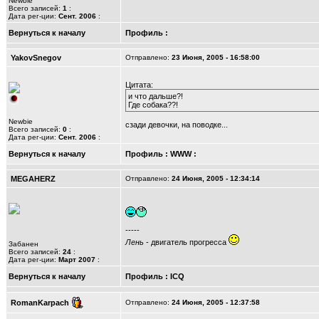
Newbie
Всего записей:
1
:
Дата рег-ции:
Сент. 2006
:
Вернуться к началу
Профиль
:
YakovSnegov
Отправлено:
23 Июня, 2005 - 16:58:00
Цитата:
и что дальше?!
Где собака??!
Newbie
cзади девочки, на поводке...
Всего записей:
0
:
Дата рег-ции:
Сент. 2006
:
Вернуться к началу
Профиль
:
WWW
:
MEGAHERZ
Отправлено:
24 Июня, 2005 - 12:34:14
-----
Лень
- двигатель прогресса
Забанен
Всего записей:
24
:
Дата рег-ции:
Март 2007
:
Вернуться к началу
Профиль
:
ICQ
RomanKarpach
Отправлено:
24 Июня, 2005 - 12:37:58