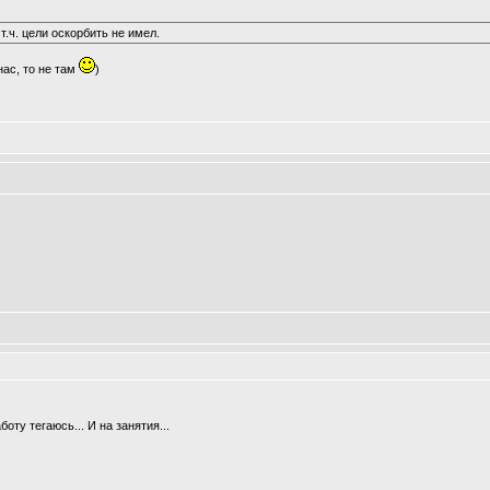
т.ч. цели оскорбить не имел.
нас, то не там
)
боту тегаюсь... И на занятия...