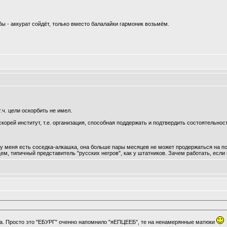
бы - аккурат сойдёт, только вместо балалайки гармоник возьмём.
т.ч. цели оскорбить не имел.
скорей институт, т.е. организация, способная поддержать и подтвердить состоятельно
- у меня есть соседка-алкашка, она больше пары месяцев не может продержаться на п
щем, типичный представитель "русских негров", как у штатников. Зачем работать, есл
ка. Просто это "ЕБУРГ" оченно напомнило "яЕПЦЕЕБ", те на ненамерянные матюки