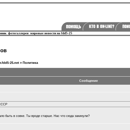
нник
фотогаллереи
мировые новости на fdd5-25
тов
r.fdd5-25.net
»
Политика
Сообщение
 СССР
тало быть в совке. Ты вроде старше. Нас что сюда закинули?