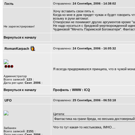
Гость
Отправлено:
24 Сентября, 2006 - 14:38:02
Хочу вставить свои пять к.
Когда ко мне в дом придет чужак и будет говорить ч
возьму в руки автомат.
Отморозки не понимают других аргументов кроме "ар
Не надо носиться с бредовой мертворожденной идеей
Не зарегистрирован!
Чудиновой "Мечеть Парижской Богоматери". Фантаст
Вернуться к началу
RomanKarpach
Отправлено:
24 Сентября, 2006 - 16:05:32
Я всегда придерживался принципа, что в чужой мона
Администратор
Всего записей:
123
:
Дата рег-ции:
Сент. 2006
:
Вернуться к началу
Профиль
:
WWW
:
ICQ
UFO
Отправлено:
25 Сентября, 2006 - 06:53:18
Цитата:
Фантастика на грани бреда, но весьма достоверный
Что-то тут какая-то нестыковка, IMHO....
Забанен
Всего записей:
2151
:
Дата рег-ции:
Сент. 2006
: