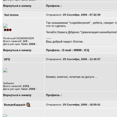
Вернуться к началу
Профиль
:
Yuri Izotov
Отправлено:
25 Сентября, 2006 - 07:32:39
Так называемая "социобиология" , ребята, говорит чт
что-то сделать.
Читайте Бориса ДИденко "Цивилизация каннибаллов",
Почётный DOWGRADER
-----
Всего записей:
115
:
Ваш добрый нацист Изотов.
Дата рег-ции:
Сент. 2006
:
Вернуться к началу
Профиль
:
E-mail
:
WWW
:
ICQ
UFO
Отправлено:
25 Сентября, 2006 - 12:49:37
Книжки, конечно, почитаю на досуге....
Забанен
Всего записей:
2151
:
Дата рег-ции:
Сент. 2006
:
Вернуться к началу
Профиль
:
RomanKarpach
Отправлено:
25 Сентября, 2006 - 18:59:41