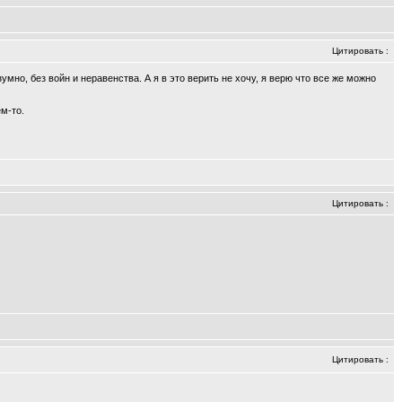
Цитировать
:
зумно, без войн и неравенства. А я в это верить не хочу, я верю что все же можно
м-то.
Цитировать
:
Цитировать
: