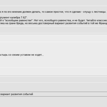
то я по его мнению должен делать, то самое простое, что я сделаю - спущу с лестницы.
гумент калибра 7.62".
 о "всеобщем равенстве". Нет его, всеобщего равенства, и не будет. Читайте класси
ика на грани бреда, но весьма достоверный вариант развития событий в той же Франц
стырь со своим уставом не ходят...
 вариант развития событий