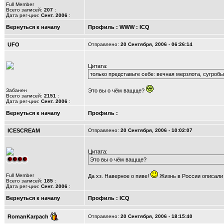
Full Member
Всего записей:
207
:
Дата рег-ции:
Сент. 2006
:
Вернуться к началу
Профиль
:
WWW
:
ICQ
UFO
Отправлено:
20 Сентября, 2006 - 06:26:14
Цитата:
только представьте себе: вечная мерзлота, сугроб
Забанен
Это вы о чём ващще?
Всего записей:
2151
:
Дата рег-ции:
Сент. 2006
:
Вернуться к началу
Профиль
:
ICESCREAM
Отправлено:
20 Сентября, 2006 - 10:02:07
Цитата:
Это вы о чём ващще?
Full Member
Да хз. Наверное о пиве!
Жизнь в России описали 
Всего записей:
185
:
Дата рег-ции:
Сент. 2006
:
Вернуться к началу
Профиль
:
ICQ
RomanKarpach
Отправлено:
20 Сентября, 2006 - 18:15:40