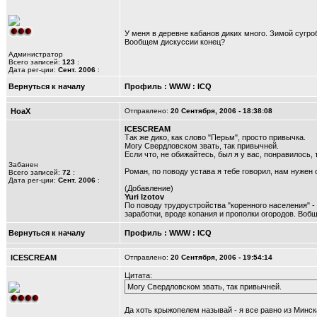
У меня в деревне кабанов диких много. Зимой сугро
Вообщем дискуссии конец?
Администратор
Всего записей:
123
:
Дата рег-ции:
Сент. 2006
:
Вернуться к началу
Профиль
:
WWW
:
ICQ
HoaX
Отправлено:
20 Сентября, 2006 - 18:38:08
ICESCREAM
Так же дико, как слово "Перьм", просто привычка.
Могу Свердловском звать, так привычней.
Если что, не обижайтесь, был я у вас, понравилось, 
Забанен
Роман, по поводу устава я тебе говорил, нам нужен 
Всего записей:
72
:
Дата рег-ции:
Сент. 2006
:
(Добавление)
Yuri Izotov
По поводу трудоустройства "коренного населения" 
заработки, вроде копания и прополки огородов. Воб
Вернуться к началу
Профиль
:
WWW
:
ICQ
ICESCREAM
Отправлено:
20 Сентября, 2006 - 19:54:14
Цитата:
Могу Свердловском звать, так привычней.
Да хоть крыжопелем называй - я все равно из Минс