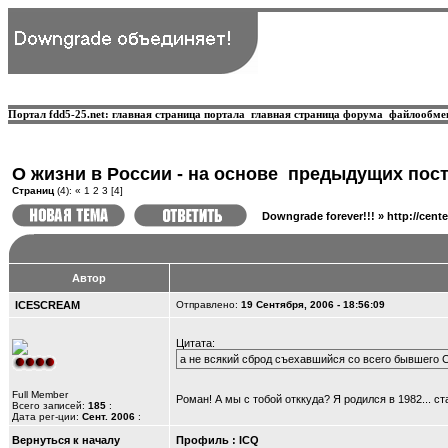
Портал fdd5-25.net:
главная страница портала
главная страница форума
файлообме
О жизни в России - на основе ­ предыдущих пос
Страниц
(4):
«
1
2
3
[4]
Downgrade forever!!!
»
http://cente
Автор
ICESCREAM
Отправлено:
19 Сентября, 2006 - 18:56:09
Цитата:
а не всякий сброд съехавшийся со всего бывшего
Full Member
Роман! А мы с тобой отккуда? Я родился в 1982... с
Всего записей:
185
:
Дата рег-ции:
Сент. 2006
:
Вернуться к началу
Профиль
:
ICQ