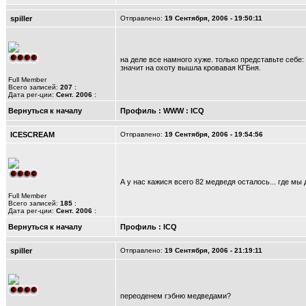
spiller
Отправлено:
19 Сентября, 2006 - 19:50:11
на деле все намного хуже. только представьте себе:
значит на охоту вышла кровавая КГБня.
Full Member
Всего записей:
207
:
Дата рег-ции:
Сент. 2006
:
Вернуться к началу
Профиль
:
WWW
:
ICQ
ICESCREAM
Отправлено:
19 Сентября, 2006 - 19:54:56
А у нас кажися всего 82 медведя осталось... где м
Full Member
Всего записей:
185
:
Дата рег-ции:
Сент. 2006
:
Вернуться к началу
Профиль
:
ICQ
spiller
Отправлено:
19 Сентября, 2006 - 21:19:11
переоденем гэбню медведами?