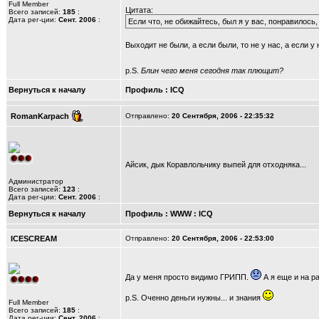
Full Member
Цитата:
Всего записей:
185
:
Дата рег-ции:
Сент. 2006
:
Если что, не обижайтесь, был я у вас, понравилось, 
Выходит не были, а если были, то не у нас, а если у 
p.S.
Блин чего меня сегодня так плющит?
Вернуться к началу
Профиль
:
ICQ
RomanKarpach
Отправлено:
20 Сентября, 2006 - 22:35:32
Айсик, дык Коравлольчику выпей для отходняка...
Администратор
Всего записей:
123
:
Дата рег-ции:
Сент. 2006
:
Вернуться к началу
Профиль
:
WWW
:
ICQ
ICESCREAM
Отправлено:
20 Сентября, 2006 - 22:53:00
Да у меня просто видимо ГРИПП.
А я еще и на ра
p.S. Оченно деньги нужны... и знания
Full Member
Всего записей:
185
:
Дата рег-ции:
Сент. 2006
: