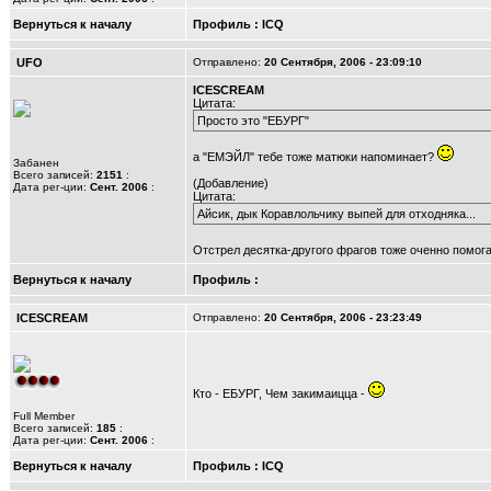
Вернуться к началу
Профиль
:
ICQ
UFO
Отправлено:
20 Сентября, 2006 - 23:09:10
ICESCREAM
Цитата:
Просто это "ЕБУРГ"
а "ЕМЭЙЛ" тебе тоже матюки напоминает?
Забанен
Всего записей:
2151
:
(Добавление)
Дата рег-ции:
Сент. 2006
:
Цитата:
Айсик, дык Коравлольчику выпей для отходняка...
Отстрел десятка-другого фрагов тоже оченно помог
Вернуться к началу
Профиль
:
ICESCREAM
Отправлено:
20 Сентября, 2006 - 23:23:49
Кто - ЕБУРГ, Чем закимаицца -
Full Member
Всего записей:
185
:
Дата рег-ции:
Сент. 2006
:
Вернуться к началу
Профиль
:
ICQ