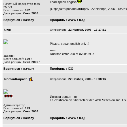
I bad speak english
Почётный модератор fdd5-
25.net
(Отредактировано автором: 22 Ноября, 2006 - 18:23:
Всего записей:
322
:
Дата рег-ции:
Сент. 2006
:
Вернуться к началу
Профиль
:
WWW
:
ICQ
Uzix
Отправлено:
22 Ноября, 2006 - 17:17:51
Please, speak english only :)
-----
Runtime error 200 at 0708:07C7
Забанен
Всего записей:
699
:
Дата рег-ции:
Сент. 2006
:
Вернуться к началу
Профиль
:
ICQ
RomanKarpach
Отправлено:
22 Ноября, 2006 - 19:08:16
Инглиш вершн - ггг
Es existieren die ?bersetzer der Web-Seiten on-line. E
Администратор
Всего записей:
123
:
Дата рег-ции:
Сент. 2006
:
Вернуться к началу
Профиль
:
WWW
:
ICQ