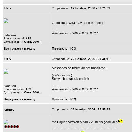
Uzix
Отправлено:
22 Ноября, 2006 - 07:29:03
Good idea! What say administration?
-----
Runtime error 200 at 0708:07C7
Забанен
Всего записей:
699
:
Дата рег-ции:
Сент. 2006
:
Вернуться к началу
Профиль
:
ICQ
Uzix
Отправлено:
22 Ноября, 2006 - 09:45:11
Messages on forum do not translated...
(Добавление)
Sorry, I bad speak english
-----
Забанен
Всего записей:
699
:
Runtime error 200 at 0708:07C7
Дата рег-ции:
Сент. 2006
:
Вернуться к началу
Профиль
:
ICQ
empty
Отправлено:
22 Ноября, 2006 - 15:55:19
the English version of fdd5-25.net is good idea
--------------------------------------------------------