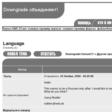
Портал fdd5-25.net:
главная страница портала
главная страница форума
файлообме
Language
Страниц (1)
Downgrade forever!!!
»
Другие про
Автор
Гость
Отправлено:
22 Ноября, 2006 - 06:25:58
Hello!
This seems to be a Russian-only affair. I would like to
What do you think?
Не зарегистрирован!
Joerg Mueller
nulldev@web.de
Вернуться к началу