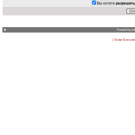
Вы хотите
разрешить
Powered by
ex
[ Script Executi