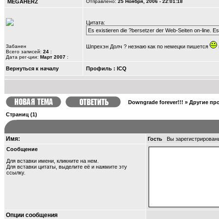
MEGAHERZ
Отправлено:
25 Ноября, 2006 - 22:01:18
Цитата:
Es existieren die ?bersetzer der Web-Seiten on-line. 
Забанен
Шпрехэн Долч ? незнаю как по немецки пишется
Всего записей:
24
:
Дата рег-ции:
Март 2007
:
Вернуться к началу
Профиль
:
ICQ
Downgrade forever!!!
»
Другие про
Страниц (1)
Имя:
Гость
Вы зарегистрирован
Сообщение
Для вставки имени, кликните на нем.
Для вставки цитаты, выделите её и
нажмите эту
ссылку
.
Опции сообщения