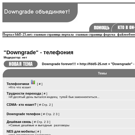
Портал fdd5-25.net:
главная страница портала
главная страница форума
файлообме
"Downgrade" - телефония
Модератор: нет
Downgrade forever!!!
»
http://fdd5-25.net
»
"Downgrade" 
Темы
Телефончики
[
#
]
»Кто что юзаит
Трудности перехода
[
#
]
»И десятый день пытался индеец ­ тупой бык законнектиться...
CDMA- кто юзает?
[
#
Стр.
2
]
Downgrade телефон
[
#
Стр.
2
3
]
Дешёвая связь
[
#
Стр.
2
3
]
»Самые дешёвые и выгодные ­ разговоры
NES для мобилы
[
#
]
»вот эмуляторчик захотелось.....