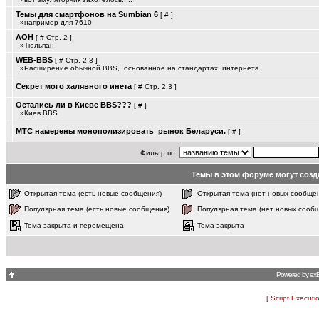
Темы для смартфонов на Sumbian 6
[
#
]
»например для 7610
АОН
[
#
Стр.
2
]
»Тюльпан
WEB-BBS
[
#
Стр.
2
3
]
»Расширение обычной BBS, ­ основанное на стандартах ­ интернета
Секрет мого халявного инета
[
#
Стр.
2
3
]
Остались ли в Киеве BBS???
[
#
]
»Киев.BBS
МТС намерены монополизировать ­ рынок Беларуси.
[
#
]
Фильтр по:
Темы в этом форуме могут соз
Открытая тема (есть новые сообщения)
Открытая тема (нет новых сообще
Популярная тема (есть новые сообщения)
Популярная тема (нет новых сооб
Тема закрыта и перемещена
Тема закрыта
Powered by
ex
[ Script Executi