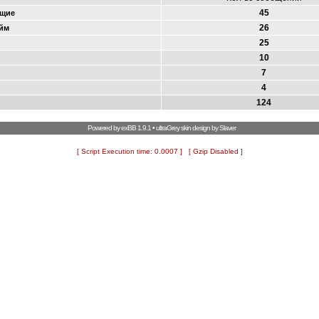
45
ющие
26
ейм
25
10
7
4
124
Powered by
exBB
1.9.1 • ultraGrey skin design by
Slaver
[ Script Execution time: 0.0007 ] [ Gzip Disabled ]