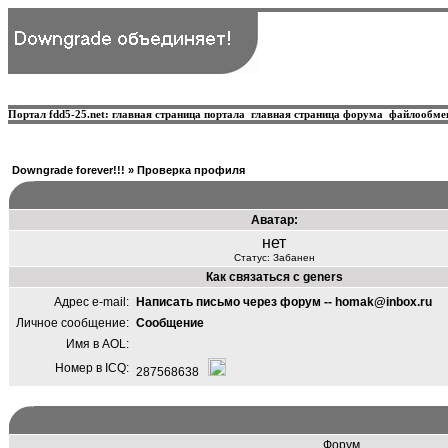
Портал fdd5-25.net:
главная страница портала
главная страница форума
файлообме
Downgrade forever!!!
» Проверка профиля
Аватар:
нет
Статус: Забанен
Как связаться с geners
Адрес e-mail:
Написать письмо через форум
--
homak@inbox.ru
Личное сообщение:
Сообщение
Имя в AOL:
Номер в ICQ:
287568638
Форум