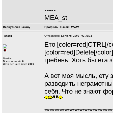
-----
MEA_st
Вернуться к началу
Профиль
:
E-mail
:
WWW
:
Bacek
Отправлено:
12 Июля, 2006 - 02:39:32
Ето [color=red]CTRL[/col
[color=red]Delete[/col
гребень. Хоть бы ета
Newbie
Всего записей:
0
:
Дата рег-ции:
Сент. 2006
:
А вот моя мысль, ету 
разводить неграмотных
себя. Что не знают ф
***************************