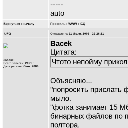
-----
auto
Вернуться к началу
Профиль
:
WWW
:
ICQ
UFO
Отправлено:
11 Июля, 2006 - 22:26:21
Bacek
Цитата:
Чтото непойму прикола
Забанен
Всего записей:
2151
:
Дата рег-ции:
Сент. 2006
:
Объясняю...
"попросить прислать ф
мыло.
"фотка занимает 15 Мб
бинарных файлов по п
полтора.