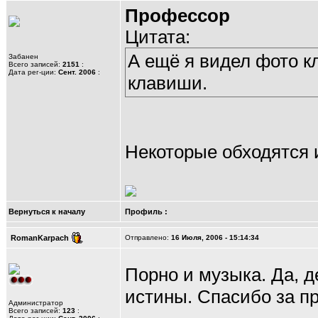
Профессор
Цитата:
А ещё я видел фото к
Забанен
Всего записей:
2151
:
Дата рег-ции:
Сент. 2006
:
клавиши.
Некоторые обходятся и
Вернуться к началу
Профиль
:
RomanKarpach
Отправлено:
16 Июля, 2006 - 15:14:34
Порно и музыка. Да, д
истины. Спасибо за п
Администратор
Всего записей:
123
: