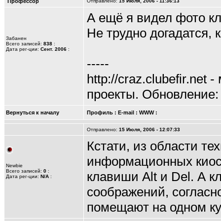
Профессор
Отправлено:
15 Июля, 2006 - 11:36:13
А ещё я видел фото к
Не трудно догадатся, 
Забанен
Всего записей:
838
:
Дата рег-ции:
Сент. 2006
:
-----
http://craz.clubefir.net
- 
проекты. Обновление: 
Вернуться к началу
Профиль
:
E-mail
:
WWW
:
Отправлено:
15 Июля, 2006 - 12:07:33
Кстати, из области те
информационных киоск
Newbie
Всего записей:
0
:
клавиши Alt и Del. А к
Дата рег-ции:
N/A
:
соображений, согласно
помещают на одном ку