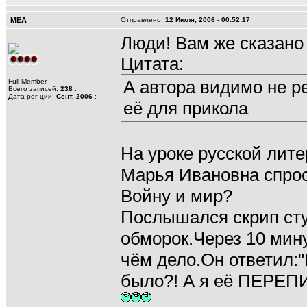
MEA
Отправлено:
12 Июля, 2006 - 00:52:17
Люди! Вам же сказано
Цитата:
А автора видимо не р
Full Member
Всего записей:
238
:
Дата рег-ции:
Сент. 2006
:
её для прикола
На уроке русской лите
Марья Ивановна спрос
Войну и мир?
Послышался скрип сту
обморок.Через 10 мин
чём дело.Он ответил:"
было?! А я её ПЕРЕПИ