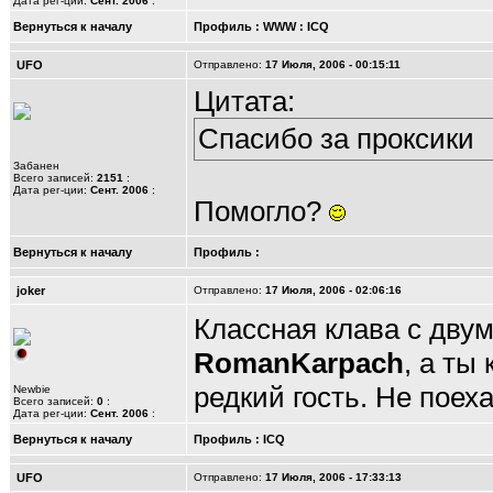
Дата рег-ции:
Сент. 2006
:
Вернуться к началу
Профиль
:
WWW
:
ICQ
UFO
Отправлено:
17 Июля, 2006 - 00:15:11
Цитата:
Спасибо за проксики
Забанен
Всего записей:
2151
:
Дата рег-ции:
Сент. 2006
:
Помогло?
Вернуться к началу
Профиль
:
joker
Отправлено:
17 Июля, 2006 - 02:06:16
Классная клава с дву
RomanKarpach
, а ты
редкий гость. Не поех
Newbie
Всего записей:
0
:
Дата рег-ции:
Сент. 2006
:
Вернуться к началу
Профиль
:
ICQ
UFO
Отправлено:
17 Июля, 2006 - 17:33:13