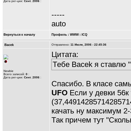
Дата рег-ции:
Сент. 2006
:
-----
auto
Вернуться к началу
Профиль
:
WWW
:
ICQ
Bacek
Отправлено:
11 Июля, 2006 - 22:45:36
Цитата:
Тебе Bacek я ставлю "
Newbie
Всего записей:
0
:
Дата рег-ции:
Сент. 2006
:
Спасибо. В класе сам
UFO
Если у девки 56к 
(37,4491428571428571
качать ну максимум 2-
Так причем тут "Сколь