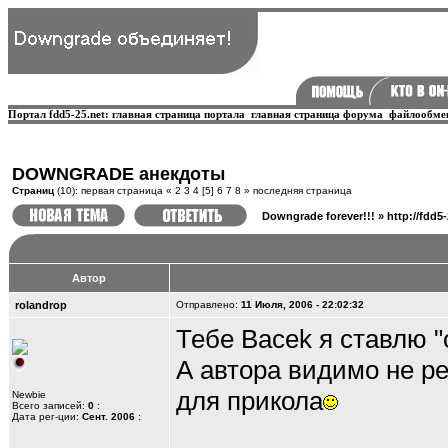
Портал fdd5-25.net:
главная страница портала
главная страница форума
файлообме
DOWNGRADE анекдоты
Страниц
(10):
первая страница
«
2
3
4
[5]
6
7
8
»
последняя страница
Downgrade forever!!!
»
http://fdd5
Автор
rolandrop
Отправлено:
11 Июля, 2006 - 22:02:32
Тебе Bacek я ставлю "
А автора видимо не ре
для прикола
Newbie
Всего записей:
0
:
Дата рег-ции:
Сент. 2006
: