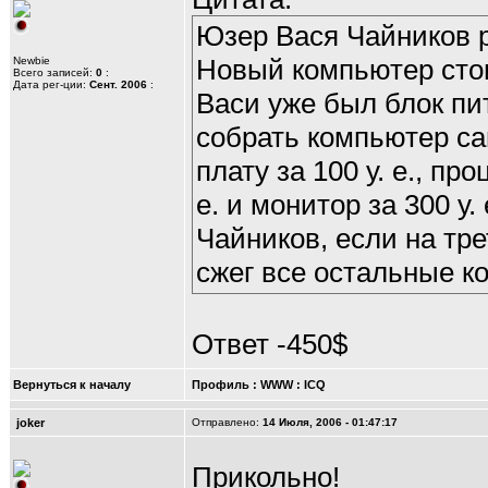
Юзер Вася Чайников 
Новый компьютер стоит
Newbie
Всего записей:
0
:
Дата рег-ции:
Сент. 2006
:
Васи уже был блок пи
собрать компьютер са
плату за 100 у. е., про
е. и монитор за 300 у.
Чайников, если на тре
сжег все остальные 
Ответ -450$
Вернуться к началу
Профиль
:
WWW
:
ICQ
joker
Отправлено:
14 Июля, 2006 - 01:47:17
Прикольно!