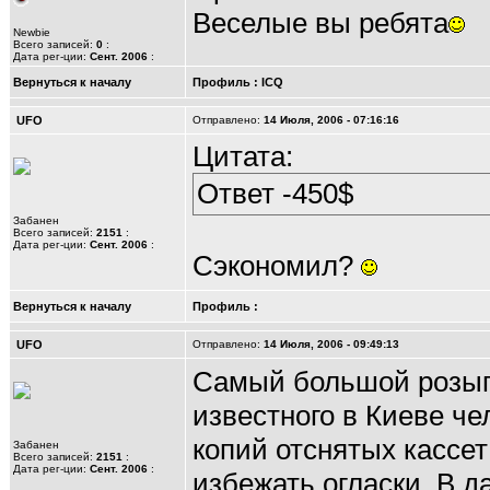
Веселые вы ребята
Newbie
Всего записей:
0
:
Дата рег-ции:
Сент. 2006
:
Вернуться к началу
Профиль
:
ICQ
UFO
Отправлено:
14 Июля, 2006 - 07:16:16
Цитата:
Ответ -450$
Забанен
Всего записей:
2151
:
Дата рег-ции:
Сент. 2006
:
Сэкономил?
Вернуться к началу
Профиль
:
UFO
Отправлено:
14 Июля, 2006 - 09:49:13
Самый большой розыгр
известного в Киеве че
копий отснятых кассет
Забанен
Всего записей:
2151
:
Дата рег-ции:
Сент. 2006
:
избежать огласки. В 