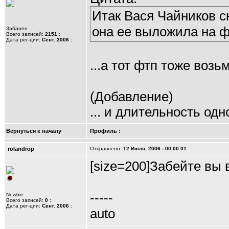
Итак Вася Чайников с
она ее выложила на ф
Забанен
Всего записей:
2151
:
Дата рег-ции:
Сент. 2006
:
...а тот фтп тоже возь
(Добавление)
... и длительность одн
Вернуться к началу
Профиль
:
rolandrop
Отправлено:
12 Июля, 2006 - 00:00:01
[size=200]Забейте вы в
-----
Newbie
Всего записей:
0
:
Дата рег-ции:
Сент. 2006
:
auto