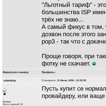
"Льготный тариф" - эт
большинства ISP именн
трёх не знаю...
А самый фикус в том, 
дозвон после этого за
pop3 - так что с докач
Проще говоря, при так
фотку не скачает.
Вернуться к началу
Профиль
:
rolandrop
Отправлено:
11 Июля, 2006 - 22:29:35
Пусть купит се норма
провайдеру, или ваще
Newbie
Всего записей:
0
: