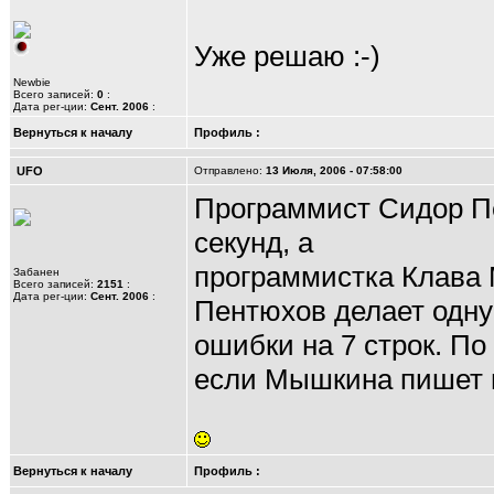
Уже решаю :-)
Newbie
Всего записей:
0
:
Дата рег-ции:
Сент. 2006
:
Вернуться к началу
Профиль
:
UFO
Отправлено:
13 Июля, 2006 - 07:58:00
Программист Сидор Пе
секунд, а
программистка Клава 
Забанен
Всего записей:
2151
:
Дата рег-ции:
Сент. 2006
:
Пентюхов делает одну 
ошибки на 7 строк. По
если Мышкина пишет н
Вернуться к началу
Профиль
: