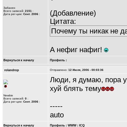
Забанен
(Добавление)
Всего записей:
2151
:
Дата рег-ции:
Сент. 2006
:
Цитата:
Почему ты никак не д
А нефиг нафиг!
Вернуться к началу
Профиль
:
rolandrop
Отправлено:
12 Июля, 2006 - 00:03:36
Люди, я думаю, пора у
хуй блять тему
Newbie
Всего записей:
0
:
Дата рег-ции:
Сент. 2006
:
-----
auto
Вернуться к началу
Профиль
:
WWW
:
ICQ