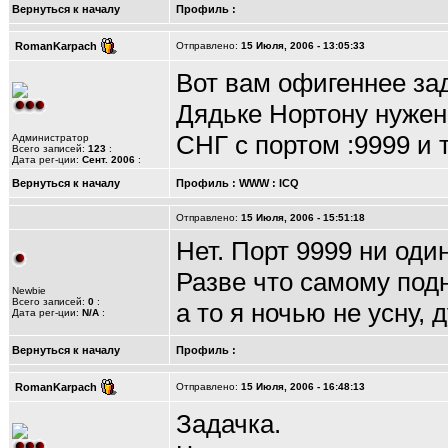
Вернуться к началу
Профиль
:
RomanKarpach
Отправлено:
15 Июля, 2006 - 13:05:33
Вот вам офигеннее за
Дядьке Нортону нужен
СНГ с портом :9999 и 
Администратор
Всего записей:
123
:
Дата рег-ции:
Сент. 2006
:
Вернуться к началу
Профиль
:
WWW
:
ICQ
Отправлено:
15 Июля, 2006 - 15:51:18
Нет. Порт 9999 ни оди
Разве что самому подн
Newbie
Всего записей:
0
:
а то я ночью не усну, 
Дата рег-ции:
N/A
:
Вернуться к началу
Профиль
:
RomanKarpach
Отправлено:
15 Июля, 2006 - 16:48:13
Задачка.