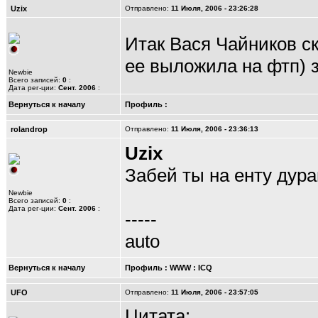
Uzix
Отправлено:
11 Июля, 2006 - 23:26:28
Итак Вася Чайников с
ее выложила на фтп) з
Newbie
Всего записей:
0
:
Дата рег-ции:
Сент. 2006
:
Вернуться к началу
Профиль
:
rolandrop
Отправлено:
11 Июля, 2006 - 23:36:13
Uzix
Забей ты на енту дура
Newbie
Всего записей:
0
:
Дата рег-ции:
Сент. 2006
:
-----
auto
Вернуться к началу
Профиль
:
WWW
:
ICQ
UFO
Отправлено:
11 Июля, 2006 - 23:57:05
Цитата: