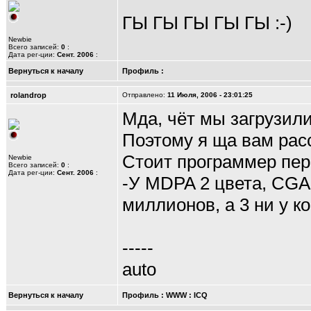
ГЫ ГЫ ГЫ ГЫ ГЫ :-)
Newbie
Всего записей:
0
:
Дата рег-ции:
Сент. 2006
:
Вернуться к началу
Профиль
:
rolandrop
Отправлено:
11 Июля, 2006 - 23:01:25
Мда, чёт мы загрузил
Поэтому я ща вам рас
Стоит программер пе
Newbie
Всего записей:
0
:
Дата рег-ции:
Сент. 2006
:
-У MDPA 2 цвета, CGA -
миллионов, а 3 ни у ко
-----
auto
Вернуться к началу
Профиль
:
WWW
:
ICQ