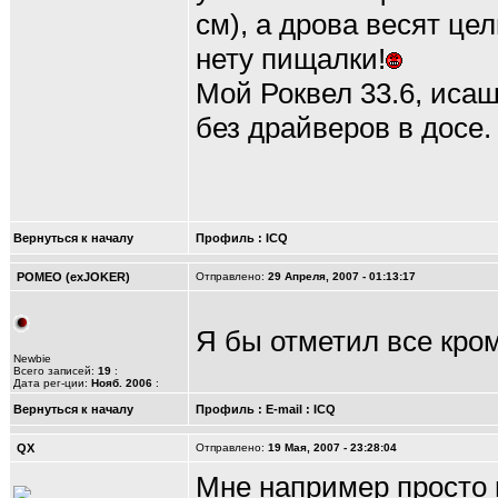
см), а дрова весят це
нету пищалки!
Мой Роквел 33.6, иса
без драйверов в досе.
Вернуться к началу
Профиль
:
ICQ
POMEO (exJOKER)
Отправлено:
29 Апреля, 2007 - 01:13:17
Я бы отметил все кро
Newbie
Всего записей:
19
:
Дата рег-ции:
Нояб. 2006
:
Вернуться к началу
Профиль
:
E-mail
:
ICQ
QX
Отправлено:
19 Мая, 2007 - 23:28:04
Мне например просто н