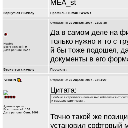
MEA_st
Вернуться к началу
Профиль
:
E-mail
:
WWW
:
Отправлено:
20 Апреля, 2007 - 22:36:38
Да в самом деле на ф
только нужно и то с тр
Newbie
Всего записей:
0
:
й бы тоже подошел, д
Дата рег-ции:
N/A
:
документы в его форм
Вернуться к началу
Профиль
:
VORON
Отправлено:
20 Апреля, 2007 - 23:11:29
Цитата:
Вообще я стремлюсь полностью избавиться от соф
и самодостаточными...
Администратор
Всего записей:
158
:
Дата рег-ции:
Сент. 2006
:
Точно такой же позиц
установил софтовый м