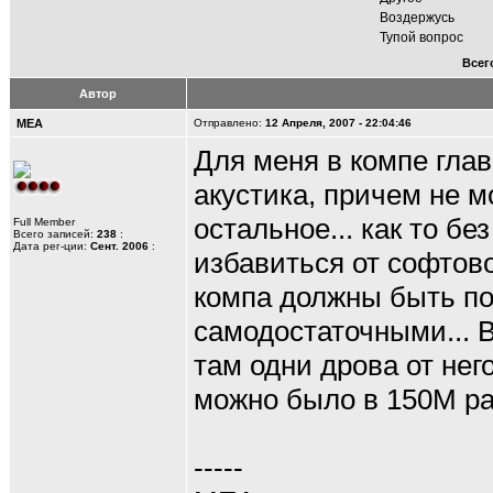
Воздержусь
Тупой вопрос
Всег
Автор
MEA
Отправлено:
12 Апреля, 2007 - 22:04:46
Для меня в компе глав
акустика, причем не м
остальное... как то б
Full Member
Всего записей:
238
:
Дата рег-ции:
Сент. 2006
:
избавиться от софтов
компа должны быть п
самодостаточными... В
там одни дрова от нег
можно было в 150М р
-----