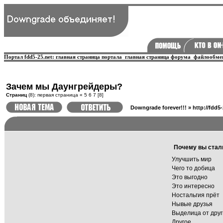
Портал fdd5-25.net:
главная страница портала
главная страница форума
файлообме
Зачем мы Даунгрейдеры?
Страниц
(8):
первая страница
«
5
6
7
[8]
Downgrade forever!!!
»
http://fdd5
Почему вы стал
Улучшить мир
Чего то добица
Это выгодно
Это интересно
Ностальгия прёт
Нывые друзья
Выделица от друг
Другое