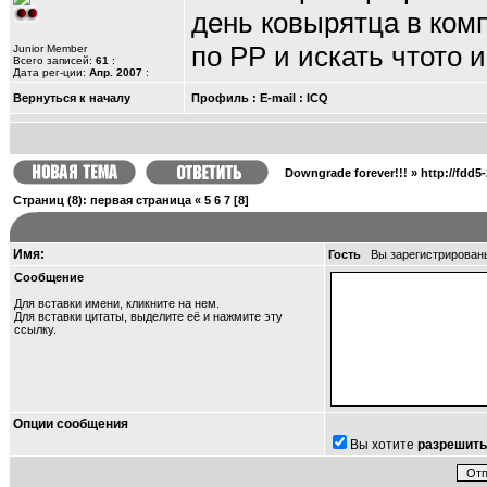
день ковырятца в комп
по РР и искать чтото и
Junior Member
Всего записей:
61
:
Дата рег-ции:
Апр. 2007
:
Вернуться к началу
Профиль
:
E-mail
:
ICQ
Downgrade forever!!!
»
http://fdd5
Страниц
(8):
первая страница
«
5
6
7
[8]
Имя:
Гость
Вы зарегистрирован
Сообщение
Для вставки имени, кликните на нем.
Для вставки цитаты, выделите её и
нажмите эту
ссылку
.
Опции сообщения
Вы хотите
разрешить